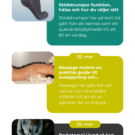
Stödstrumpor funktion,
hälsa och hur du väljer rätt
Stödstrumpor har på kort tid
gått från att kännas som ett
sjukvårdshjälpmedel till att
bli en vardag...
02. mar
Massage malmö en
praktisk guide till
avslappning och
återhämtning
Massage har gått från att
vara en lyx vid enstaka
tillfällen till att bli en
självklar del av många ...
02. mar