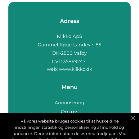
Adress
web:
www.klikko.dk
Menu
Annonsering
Om oss
Cookies
På vores website bruges cookies til at huske dine
indstillinger, statistik og personalisering af indhold og
Kontakta oss
annoncer. Denne information deles med tredjepart. Ved
Sitemap