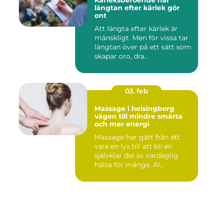
Kärleksberoende när
längtan efter kärlek gör
ont
Att längta efter kärlek är
mänskligt. Men för vissa tar
längtan över på ett sätt som
skapar oro, dra...
03. feb
Massage i helsingborg
vägen till mindre smärta
och mer energi
Massage har gått från att
vara en lyx till att bli en
självklar del av vardaglig
hälsa för många. Al...