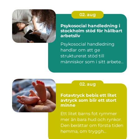
02. aug
Psykosocial handledning i
stockholm stöd för hållbart
arbetsliv
Psykosocial handledning
handlar om att ge
strukturerat stöd till
människor som i sitt arbete
möter a...
02. aug
Fotavtryck bebis ett litet
avtryck som blir ett stort
minne
Ett litet barns fot rymmer
mer än bara hud och rynkor.
Den berättar om första tiden
hemma, om tryggh...