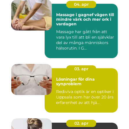
04. apr
Massage i gagnef vägen till
mindre värk och mer ork i
vardagen
Massage har gått från att
vara lyx till att bli en självklar
del av många människors
hälsorutin. I G...
03. apr
Lösningar för dina
synproblem
Rediviva optik är en optiker i
Uppsala som har över 20 års
erfarenhet av att hjä...
02. apr