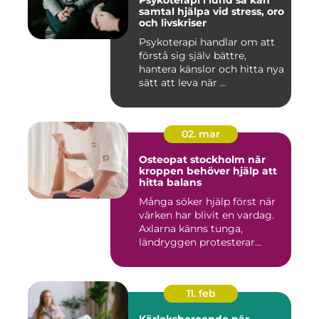
Psykoterapi i lund så kan
samtal hjälpa vid stress, oro
och livskriser
Psykoterapi handlar om att
förstå sig själv bättre,
hantera känslor och hitta nya
sätt att leva när ...
02. mar
Osteopat stockholm när
kroppen behöver hjälp att
hitta balans
Många söker hjälp först när
värken har blivit en vardag.
Axlarna känns tunga,
ländryggen protesterar...
11. feb