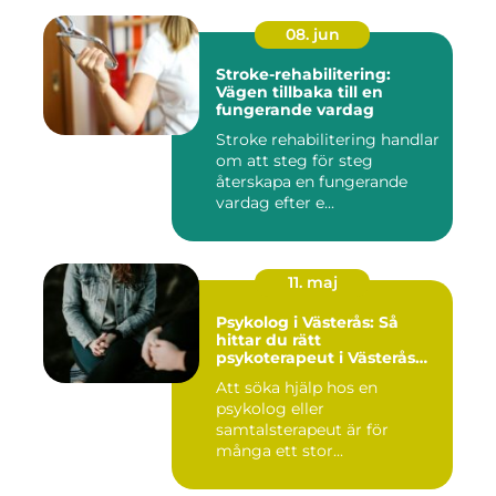
08. jun
Stroke-rehabilitering:
Vägen tillbaka till en
fungerande vardag
Stroke rehabilitering handlar
om att steg för steg
återskapa en fungerande
vardag efter e...
11. maj
Psykolog i Västerås: Så
hittar du rätt
psykoterapeut i Västerås
när livet skaver
Att söka hjälp hos en
psykolog eller
samtalsterapeut är för
många ett stor...