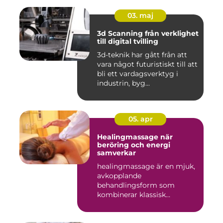
03. maj
3d Scanning från verklighet
till digital tvilling
3d-teknik har gått från att
vara något futuristiskt till att
bli ett vardagsverktyg i
industrin, byg...
05. apr
Healingmassage när
beröring och energi
samverkar
healingmassage är en mjuk,
avkopplande
behandlingsform som
kombinerar klassisk
massage med energibas...