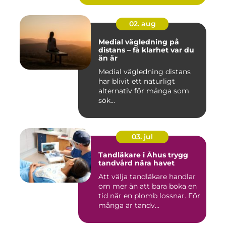
02. aug
Medial vägledning på
distans – få klarhet var du
än är
Medial vägledning distans
har blivit ett naturligt
alternativ för många som
sök...
03. jul
Tandläkare i Åhus trygg
tandvård nära havet
Att välja tandläkare handlar
om mer än att bara boka en
tid när en plomb lossnar. För
många är tandv...