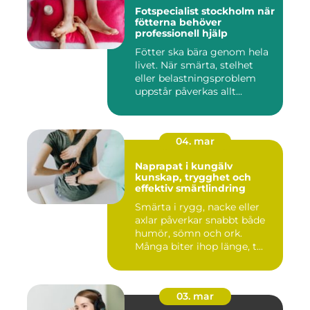
Fotspecialist stockholm när
fötterna behöver
professionell hjälp
Fötter ska bära genom hela
livet. När smärta, stelhet
eller belastningsproblem
uppstår påverkas allt...
04. mar
Naprapat i kungälv
kunskap, trygghet och
effektiv smärtlindring
Smärta i rygg, nacke eller
axlar påverkar snabbt både
humör, sömn och ork.
Många biter ihop länge, t...
03. mar