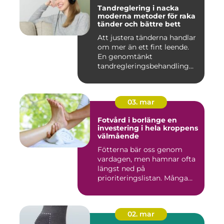
Tandreglering i nacka
moderna metoder för raka
tänder och bättre bett
Att justera tänderna handlar
om mer än ett fint leende.
En genomtänkt
tandregleringsbehandling
kan g...
03. mar
Fotvård i borlänge en
investering i hela kroppens
välmående
Fötterna bär oss genom
vardagen, men hamnar ofta
längst ned på
prioriteringslistan. Många
väntar med...
02. mar