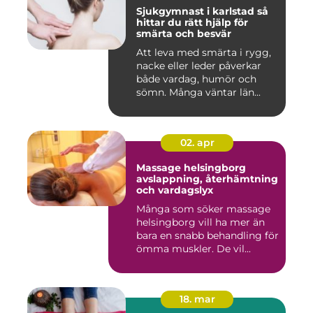
Sjukgymnast i karlstad så
hittar du rätt hjälp för
smärta och besvär
Att leva med smärta i rygg,
nacke eller leder påverkar
både vardag, humör och
sömn. Många väntar län...
02. apr
Massage helsingborg
avslappning, återhämtning
och vardagslyx
Många som söker massage
helsingborg vill ha mer än
bara en snabb behandling för
ömma muskler. De vil...
18. mar