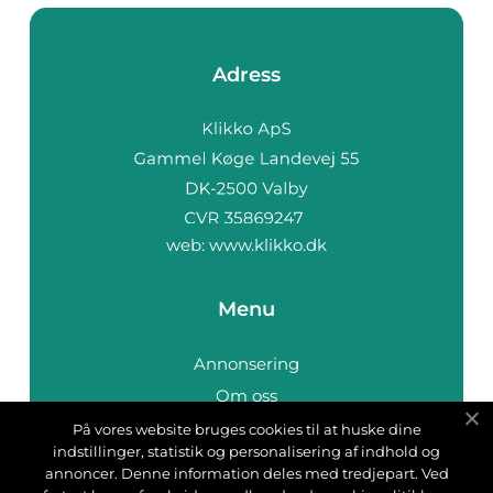
Adress
web:
www.klikko.dk
Menu
Annonsering
Om oss
Cookies
På vores website bruges cookies til at huske dine
indstillinger, statistik og personalisering af indhold og
Kontakta oss
annoncer. Denne information deles med tredjepart. Ved
Sitemap