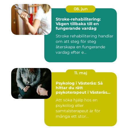
08. jun
Stroke-rehabilitering:
Vägen tillbaka till en
fungerande vardag
Stroke rehabilitering handlar
om att steg för steg
återskapa en fungerande
vardag efter e...
11. maj
Psykolog i Västerås: Så
hittar du rätt
psykoterapeut i Västerås
när livet skaver
Att söka hjälp hos en
psykolog eller
samtalsterapeut är för
många ett stor...