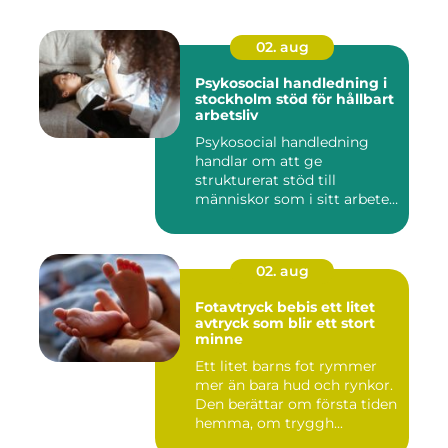
02. aug
Psykosocial handledning i
stockholm stöd för hållbart
arbetsliv
Psykosocial handledning
handlar om att ge
strukturerat stöd till
människor som i sitt arbete
möter a...
02. aug
Fotavtryck bebis ett litet
avtryck som blir ett stort
minne
Ett litet barns fot rymmer
mer än bara hud och rynkor.
Den berättar om första tiden
hemma, om tryggh...