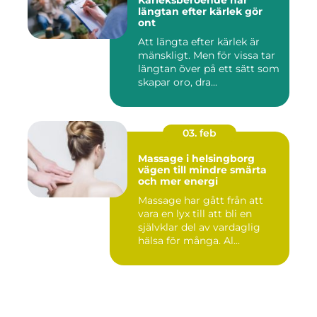
Kärleksberoende när
längtan efter kärlek gör
ont
Att längta efter kärlek är
mänskligt. Men för vissa tar
längtan över på ett sätt som
skapar oro, dra...
03. feb
Massage i helsingborg
vägen till mindre smärta
och mer energi
Massage har gått från att
vara en lyx till att bli en
självklar del av vardaglig
hälsa för många. Al...