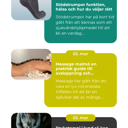
Stödstrumpor funktion,
hälsa och hur du väljer rätt
Stödstrumpor har på kort tid
gått från att kännas som ett
sjukvårdshjälpmedel till att
bli en vardag...
02. mar
Massage malmö en
praktisk guide till
avslappning och
återhämtning
Massage har gått från att
vara en lyx vid enstaka
tillfällen till att bli en
självklar del av många ...
02. mar