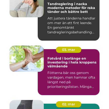
Tandreglering i nacka
moderna metoder för raka
tänder och bättre bett
Att justera tänderna handlar
om mer än ett fint leende.
En genomtänkt
tandregleringsbehandling
kan g...
03. mar
Fotvård i borlänge en
investering i hela kroppens
välmående
Fötterna bär oss genom
vardagen, men hamnar ofta
längst ned på
prioriteringslistan. Många
väntar med...
02. mar