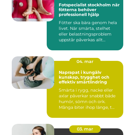
Fotspecialist stockholm när
fötterna behöver
professionell hjälp
Fötter ska bära genom hela
livet. När smärta, stelhet
eller belastningsproblem
uppstår påverkas allt...
04. mar
Naprapat i kungälv
kunskap, trygghet och
effektiv smärtlindring
Smärta i rygg, nacke eller
axlar påverkar snabbt både
humör, sömn och ork.
Många biter ihop länge, t...
03. mar