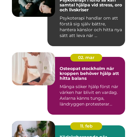
Psykoterapi i lund så kan
samtal hjälpa vid stress, oro
och livskriser
Psykoterapi handlar om att
förstå sig själv bättre,
hantera känslor och hitta nya
sätt att leva när ...
02. mar
Osteopat stockholm när
kroppen behöver hjälp att
hitta balans
Många söker hjälp först när
värken har blivit en vardag.
Axlarna känns tunga,
ländryggen protesterar...
11. feb