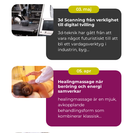
03. maj
3d Scanning från verklighet
till digital tvilling
3d-teknik har gått från att
vara något futuristiskt till att
bli ett vardagsverktyg i
industrin, byg...
05. apr
Healingmassage när
beröring och energi
samverkar
healingmassage är en mjuk,
avkopplande
behandlingsform som
kombinerar klassisk
massage med energibas...