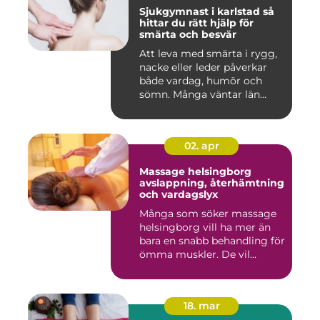
Sjukgymnast i karlstad så
hittar du rätt hjälp för
smärta och besvär
Att leva med smärta i rygg,
nacke eller leder påverkar
både vardag, humör och
sömn. Många väntar län...
02. apr
Massage helsingborg
avslappning, återhämtning
och vardagslyx
Många som söker massage
helsingborg vill ha mer än
bara en snabb behandling för
ömma muskler. De vil...
18. mar