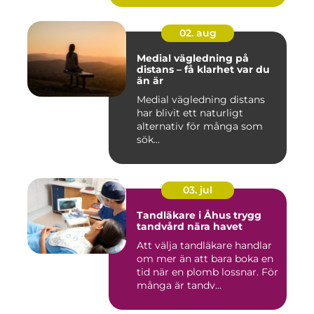
02. aug
Medial vägledning på
distans – få klarhet var du
än är
Medial vägledning distans
har blivit ett naturligt
alternativ för många som
sök...
03. jul
Tandläkare i Åhus trygg
tandvård nära havet
Att välja tandläkare handlar
om mer än att bara boka en
tid när en plomb lossnar. För
många är tandv...