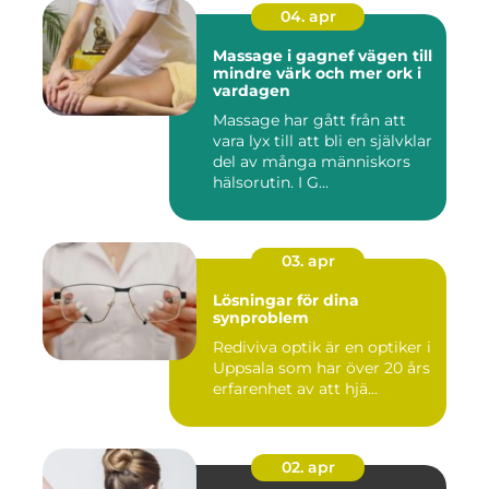
04. apr
Massage i gagnef vägen till
mindre värk och mer ork i
vardagen
Massage har gått från att
vara lyx till att bli en självklar
del av många människors
hälsorutin. I G...
03. apr
Lösningar för dina
synproblem
Rediviva optik är en optiker i
Uppsala som har över 20 års
erfarenhet av att hjä...
02. apr