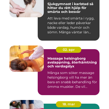
Sjukgymnast i karlstad så
hittar du rätt hjälp för
smärta och besvär
Att leva med smärta i rygg,
nacke eller leder påverkar
både vardag, humör och
sömn. Många väntar län...
02. apr
Massage helsingborg
avslappning, återhämtning
och vardagslyx
Många som söker massage
helsingborg vill ha mer än
bara en snabb behandling för
ömma muskler. De vil...
18. mar