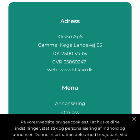
Adress
web:
www.klikko.dk
Menu
Annonsering
Om oss
Cookies
På vores website bruges cookies til at huske dine
indstillinger, statistik og personalisering af indhold og
Kontakta oss
annoncer. Denne information deles med tredjepart. Ved
Sitemap