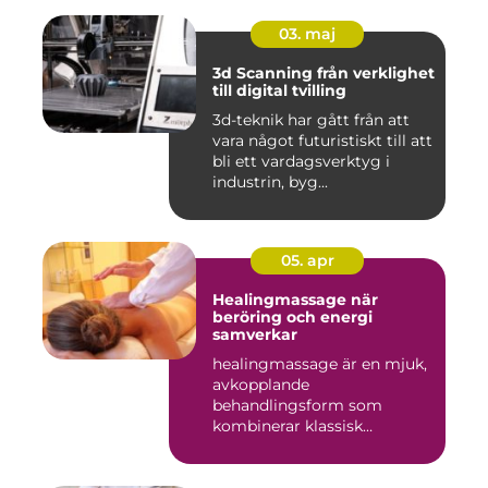
03. maj
3d Scanning från verklighet
till digital tvilling
3d-teknik har gått från att
vara något futuristiskt till att
bli ett vardagsverktyg i
industrin, byg...
05. apr
Healingmassage när
beröring och energi
samverkar
healingmassage är en mjuk,
avkopplande
behandlingsform som
kombinerar klassisk
massage med energibas...