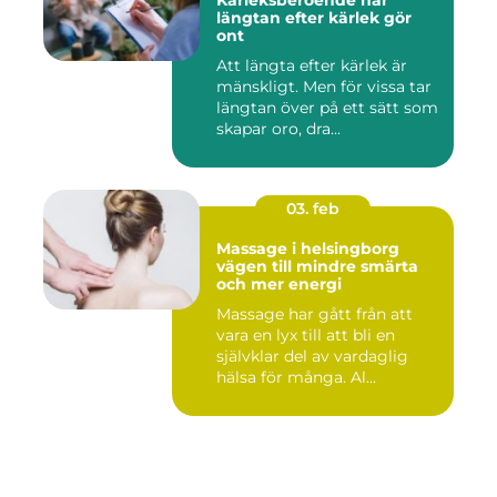
Kärleksberoende när
längtan efter kärlek gör
ont
Att längta efter kärlek är
mänskligt. Men för vissa tar
längtan över på ett sätt som
skapar oro, dra...
03. feb
Massage i helsingborg
vägen till mindre smärta
och mer energi
Massage har gått från att
vara en lyx till att bli en
självklar del av vardaglig
hälsa för många. Al...