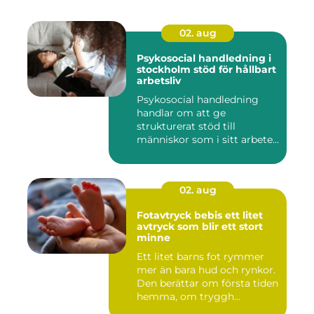
02. aug
Psykosocial handledning i
stockholm stöd för hållbart
arbetsliv
Psykosocial handledning
handlar om att ge
strukturerat stöd till
människor som i sitt arbete
möter a...
02. aug
Fotavtryck bebis ett litet
avtryck som blir ett stort
minne
Ett litet barns fot rymmer
mer än bara hud och rynkor.
Den berättar om första tiden
hemma, om tryggh...