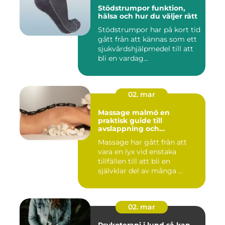
Stödstrumpor funktion,
hälsa och hur du väljer rätt
Stödstrumpor har på kort tid
gått från att kännas som ett
sjukvårdshjälpmedel till att
bli en vardag...
02. mar
Massage malmö en
praktisk guide till
avslappning och
återhämtning
Massage har gått från att
vara en lyx vid enstaka
tillfällen till att bli en
självklar del av många ...
02. mar