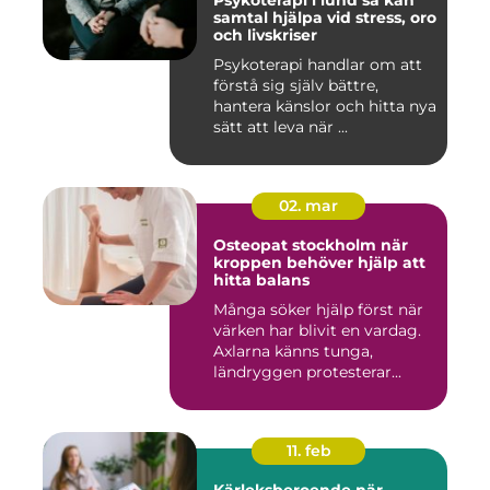
Psykoterapi i lund så kan
samtal hjälpa vid stress, oro
och livskriser
Psykoterapi handlar om att
förstå sig själv bättre,
hantera känslor och hitta nya
sätt att leva när ...
02. mar
Osteopat stockholm när
kroppen behöver hjälp att
hitta balans
Många söker hjälp först när
värken har blivit en vardag.
Axlarna känns tunga,
ländryggen protesterar...
11. feb