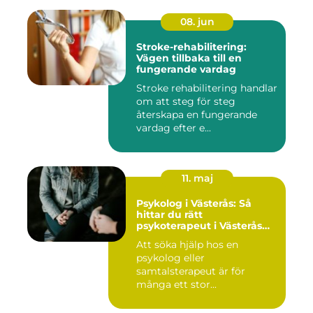
08. jun
Stroke-rehabilitering:
Vägen tillbaka till en
fungerande vardag
Stroke rehabilitering handlar
om att steg för steg
återskapa en fungerande
vardag efter e...
11. maj
Psykolog i Västerås: Så
hittar du rätt
psykoterapeut i Västerås
när livet skaver
Att söka hjälp hos en
psykolog eller
samtalsterapeut är för
många ett stor...