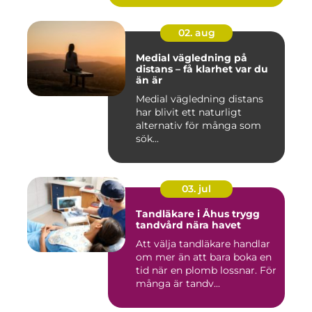
02. aug
Medial vägledning på
distans – få klarhet var du
än är
Medial vägledning distans
har blivit ett naturligt
alternativ för många som
sök...
03. jul
Tandläkare i Åhus trygg
tandvård nära havet
Att välja tandläkare handlar
om mer än att bara boka en
tid när en plomb lossnar. För
många är tandv...