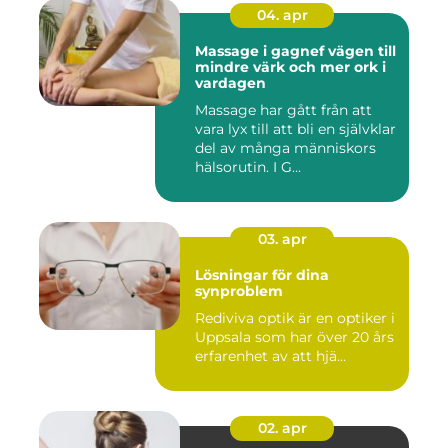
04. apr
Massage i gagnef vägen till
mindre värk och mer ork i
vardagen
Massage har gått från att
vara lyx till att bli en självklar
del av många människors
hälsorutin. I G...
03. apr
Lösningar för dina
synproblem
Rediviva optik är en optiker i
Uppsala som har över 20 års
erfarenhet av att hjä...
02. apr