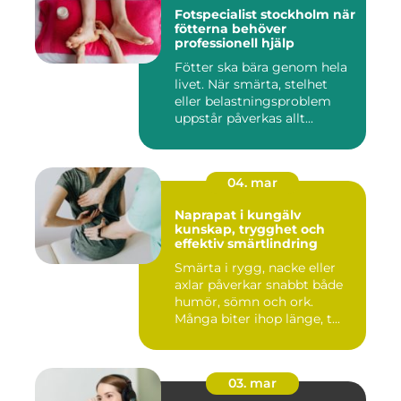
Fotspecialist stockholm när
fötterna behöver
professionell hjälp
Fötter ska bära genom hela
livet. När smärta, stelhet
eller belastningsproblem
uppstår påverkas allt...
04. mar
Naprapat i kungälv
kunskap, trygghet och
effektiv smärtlindring
Smärta i rygg, nacke eller
axlar påverkar snabbt både
humör, sömn och ork.
Många biter ihop länge, t...
03. mar