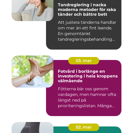
Tandreglering i nacka
moderna metoder för raka
tänder och bättre bett
Att justera tänderna handlar
om mer än ett fint leende.
En genomtänkt
tandregleringsbehandling
kan g...
03. mar
Fotvård i borlänge en
investering i hela kroppens
välmående
Fötterna bär oss genom
vardagen, men hamnar ofta
längst ned på
prioriteringslistan. Många
väntar med...
02. mar