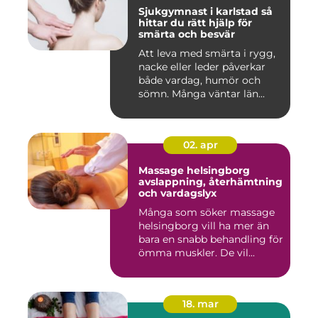
Sjukgymnast i karlstad så
hittar du rätt hjälp för
smärta och besvär
Att leva med smärta i rygg,
nacke eller leder påverkar
både vardag, humör och
sömn. Många väntar län...
02. apr
Massage helsingborg
avslappning, återhämtning
och vardagslyx
Många som söker massage
helsingborg vill ha mer än
bara en snabb behandling för
ömma muskler. De vil...
18. mar