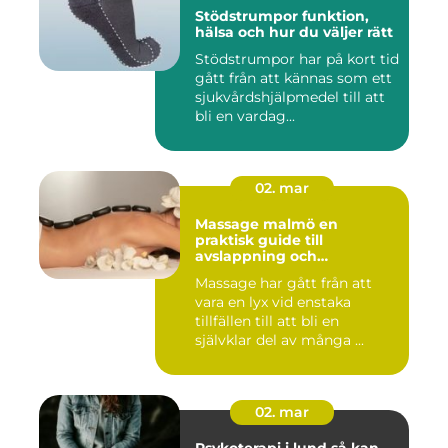
Stödstrumpor funktion,
hälsa och hur du väljer rätt
Stödstrumpor har på kort tid
gått från att kännas som ett
sjukvårdshjälpmedel till att
bli en vardag...
02. mar
Massage malmö en
praktisk guide till
avslappning och
återhämtning
Massage har gått från att
vara en lyx vid enstaka
tillfällen till att bli en
självklar del av många ...
02. mar