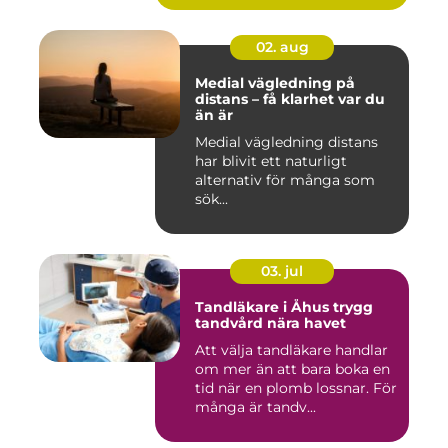
02. aug
Medial vägledning på
distans – få klarhet var du
än är
Medial vägledning distans
har blivit ett naturligt
alternativ för många som
sök...
03. jul
Tandläkare i Åhus trygg
tandvård nära havet
Att välja tandläkare handlar
om mer än att bara boka en
tid när en plomb lossnar. För
många är tandv...