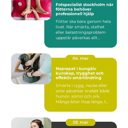
Fotspecialist stockholm när
fötterna behöver
professionell hjälp
Fötter ska bära genom hela
livet. När smärta, stelhet
eller belastningsproblem
uppstår påverkas allt...
04. mar
Naprapat i kungälv
kunskap, trygghet och
effektiv smärtlindring
Smärta i rygg, nacke eller
axlar påverkar snabbt både
humör, sömn och ork.
Många biter ihop länge, t...
03. mar