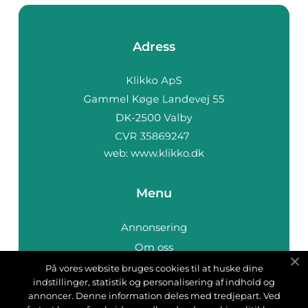
Adress
web:
www.klikko.dk
Menu
Annonsering
Om oss
Cookies
På vores website bruges cookies til at huske dine
indstillinger, statistik og personalisering af indhold og
Kontakta oss
annoncer. Denne information deles med tredjepart. Ved
Sitemap