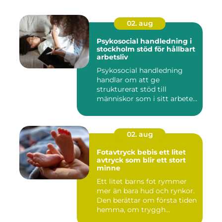
02. aug
Psykosocial handledning i
stockholm stöd för hållbart
arbetsliv
Psykosocial handledning
handlar om att ge
strukturerat stöd till
människor som i sitt arbete
möter a...
02. aug
Fotavtryck bebis ett litet
avtryck som blir ett stort
minne
Ett litet barns fot rymmer
mer än bara hud och rynkor.
Den berättar om första tiden
hemma, om tryggh...