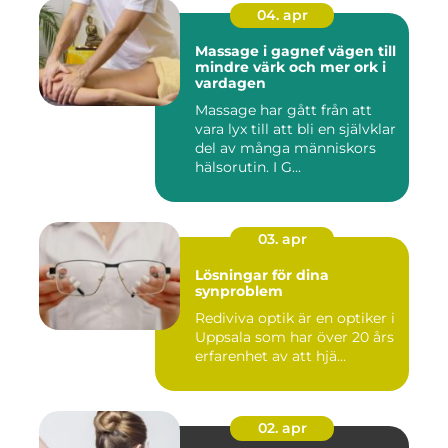
04. apr
Massage i gagnef vägen till
mindre värk och mer ork i
vardagen
Massage har gått från att
vara lyx till att bli en självklar
del av många människors
hälsorutin. I G...
03. apr
Lösningar för dina
synproblem
Rediviva optik är en optiker i
Uppsala som har över 20 års
erfarenhet av att hjä...
02. apr