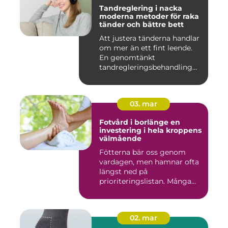
Tandreglering i nacka
moderna metoder för raka
tänder och bättre bett
Att justera tänderna handlar
om mer än ett fint leende.
En genomtänkt
tandregleringsbehandling
kan g...
03. mar
Fotvård i borlänge en
investering i hela kroppens
välmående
Fötterna bär oss genom
vardagen, men hamnar ofta
längst ned på
prioriteringslistan. Många
väntar med...
02. mar