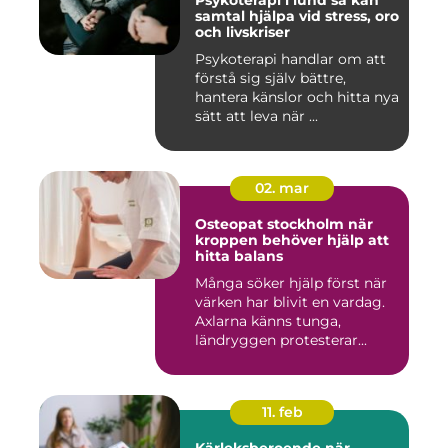
Psykoterapi i lund så kan
samtal hjälpa vid stress, oro
och livskriser
Psykoterapi handlar om att
förstå sig själv bättre,
hantera känslor och hitta nya
sätt att leva när ...
02. mar
Osteopat stockholm när
kroppen behöver hjälp att
hitta balans
Många söker hjälp först när
värken har blivit en vardag.
Axlarna känns tunga,
ländryggen protesterar...
11. feb