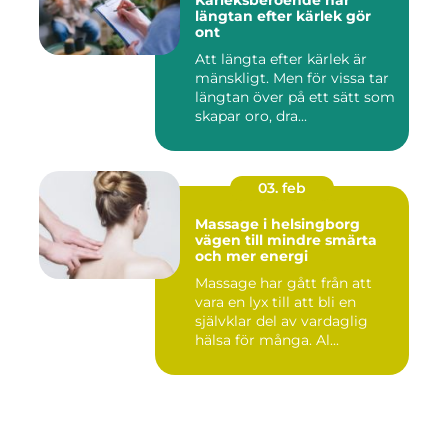
Kärleksberoende när
längtan efter kärlek gör
ont
Att längta efter kärlek är
mänskligt. Men för vissa tar
längtan över på ett sätt som
skapar oro, dra...
03. feb
Massage i helsingborg
vägen till mindre smärta
och mer energi
Massage har gått från att
vara en lyx till att bli en
självklar del av vardaglig
hälsa för många. Al...