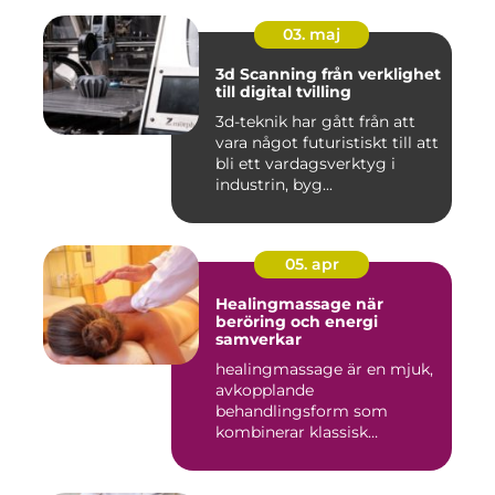
03. maj
3d Scanning från verklighet
till digital tvilling
3d-teknik har gått från att
vara något futuristiskt till att
bli ett vardagsverktyg i
industrin, byg...
05. apr
Healingmassage när
beröring och energi
samverkar
healingmassage är en mjuk,
avkopplande
behandlingsform som
kombinerar klassisk
massage med energibas...