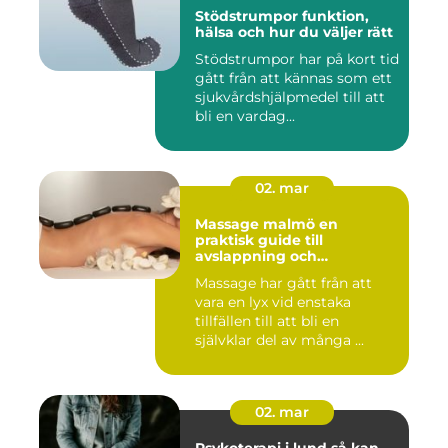
Stödstrumpor funktion,
hälsa och hur du väljer rätt
Stödstrumpor har på kort tid
gått från att kännas som ett
sjukvårdshjälpmedel till att
bli en vardag...
02. mar
Massage malmö en
praktisk guide till
avslappning och
återhämtning
Massage har gått från att
vara en lyx vid enstaka
tillfällen till att bli en
självklar del av många ...
02. mar