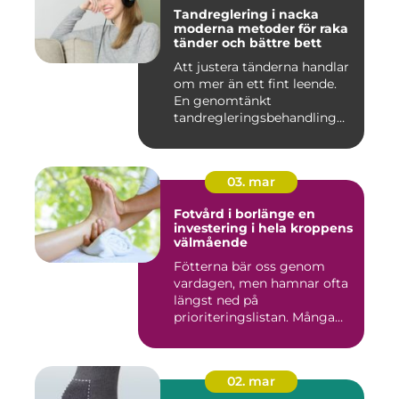
Tandreglering i nacka
moderna metoder för raka
tänder och bättre bett
Att justera tänderna handlar
om mer än ett fint leende.
En genomtänkt
tandregleringsbehandling
kan g...
03. mar
Fotvård i borlänge en
investering i hela kroppens
välmående
Fötterna bär oss genom
vardagen, men hamnar ofta
längst ned på
prioriteringslistan. Många
väntar med...
02. mar