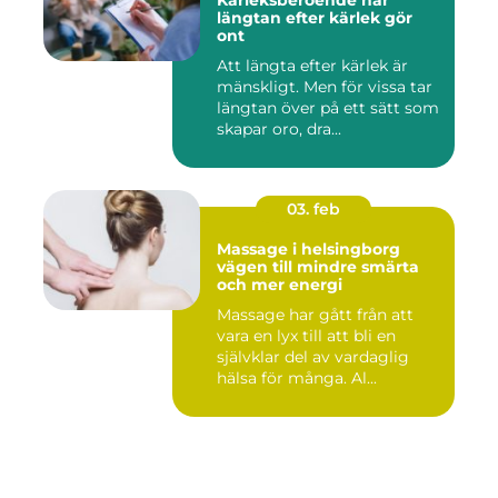
Kärleksberoende när
längtan efter kärlek gör
ont
Att längta efter kärlek är
mänskligt. Men för vissa tar
längtan över på ett sätt som
skapar oro, dra...
03. feb
Massage i helsingborg
vägen till mindre smärta
och mer energi
Massage har gått från att
vara en lyx till att bli en
självklar del av vardaglig
hälsa för många. Al...