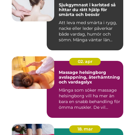
Sjukgymnast i karlstad så
hittar du rätt hjälp för
smärta och besvär
Att leva med smärta i rygg,
nacke eller leder påverkar
både vardag, humör och
sömn. Många väntar län...
02. apr
Massage helsingborg
avslappning, återhämtning
och vardagslyx
Många som söker massage
helsingborg vill ha mer än
bara en snabb behandling för
ömma muskler. De vil...
18. mar