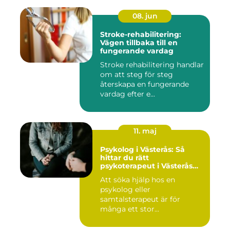
08. jun
Stroke-rehabilitering:
Vägen tillbaka till en
fungerande vardag
Stroke rehabilitering handlar
om att steg för steg
återskapa en fungerande
vardag efter e...
11. maj
Psykolog i Västerås: Så
hittar du rätt
psykoterapeut i Västerås
när livet skaver
Att söka hjälp hos en
psykolog eller
samtalsterapeut är för
många ett stor...