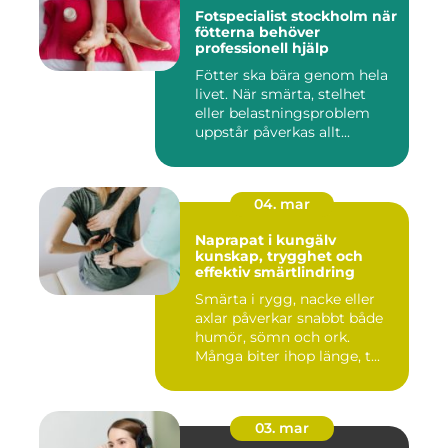
Fotspecialist stockholm när
fötterna behöver
professionell hjälp
Fötter ska bära genom hela
livet. När smärta, stelhet
eller belastningsproblem
uppstår påverkas allt...
04. mar
Naprapat i kungälv
kunskap, trygghet och
effektiv smärtlindring
Smärta i rygg, nacke eller
axlar påverkar snabbt både
humör, sömn och ork.
Många biter ihop länge, t...
03. mar