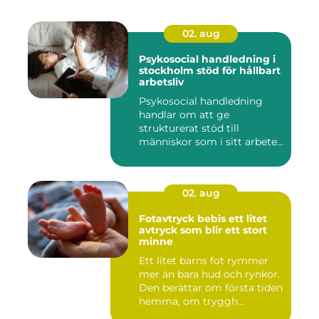
02. aug
Psykosocial handledning i
stockholm stöd för hållbart
arbetsliv
Psykosocial handledning
handlar om att ge
strukturerat stöd till
människor som i sitt arbete
möter a...
02. aug
Fotavtryck bebis ett litet
avtryck som blir ett stort
minne
Ett litet barns fot rymmer
mer än bara hud och rynkor.
Den berättar om första tiden
hemma, om tryggh...