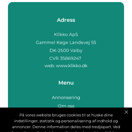
Adress
web:
www.klikko.dk
Menu
Annonsering
Om oss
Cookies
På vores website bruges cookies til at huske dine
indstillinger, statistik og personalisering af indhold og
Kontakta oss
annoncer. Denne information deles med tredjepart. Ved
Sitemap