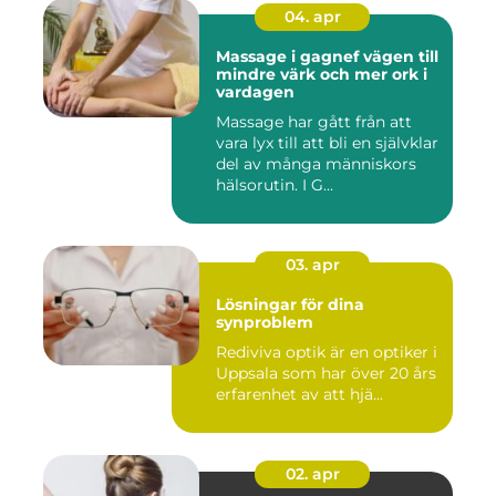
04. apr
Massage i gagnef vägen till
mindre värk och mer ork i
vardagen
Massage har gått från att
vara lyx till att bli en självklar
del av många människors
hälsorutin. I G...
03. apr
Lösningar för dina
synproblem
Rediviva optik är en optiker i
Uppsala som har över 20 års
erfarenhet av att hjä...
02. apr