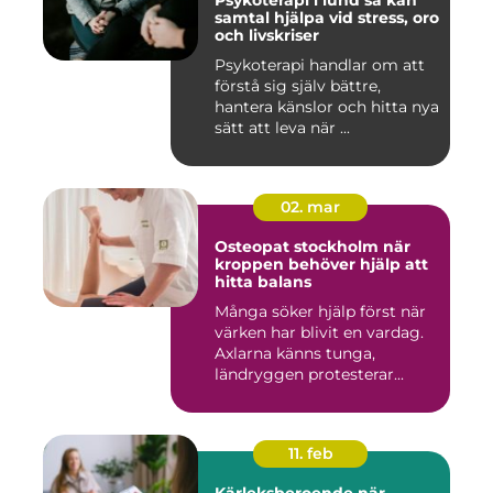
Psykoterapi i lund så kan
samtal hjälpa vid stress, oro
och livskriser
Psykoterapi handlar om att
förstå sig själv bättre,
hantera känslor och hitta nya
sätt att leva när ...
02. mar
Osteopat stockholm när
kroppen behöver hjälp att
hitta balans
Många söker hjälp först när
värken har blivit en vardag.
Axlarna känns tunga,
ländryggen protesterar...
11. feb