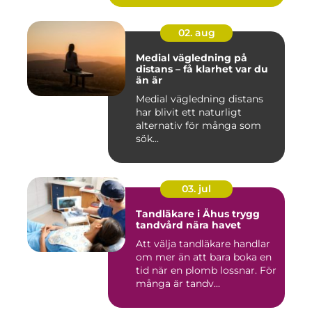
02. aug
Medial vägledning på
distans – få klarhet var du
än är
Medial vägledning distans
har blivit ett naturligt
alternativ för många som
sök...
03. jul
Tandläkare i Åhus trygg
tandvård nära havet
Att välja tandläkare handlar
om mer än att bara boka en
tid när en plomb lossnar. För
många är tandv...