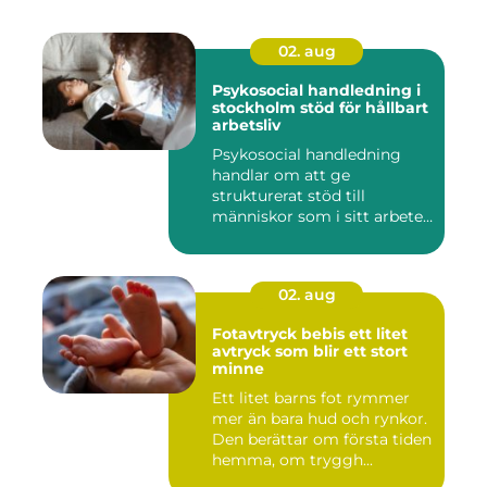
02. aug
Psykosocial handledning i
stockholm stöd för hållbart
arbetsliv
Psykosocial handledning
handlar om att ge
strukturerat stöd till
människor som i sitt arbete
möter a...
02. aug
Fotavtryck bebis ett litet
avtryck som blir ett stort
minne
Ett litet barns fot rymmer
mer än bara hud och rynkor.
Den berättar om första tiden
hemma, om tryggh...