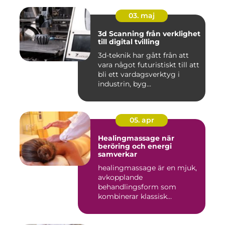
03. maj
3d Scanning från verklighet
till digital tvilling
3d-teknik har gått från att
vara något futuristiskt till att
bli ett vardagsverktyg i
industrin, byg...
05. apr
Healingmassage när
beröring och energi
samverkar
healingmassage är en mjuk,
avkopplande
behandlingsform som
kombinerar klassisk
massage med energibas...