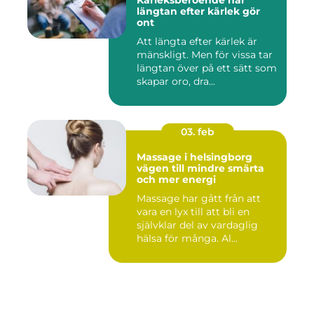
Kärleksberoende när
längtan efter kärlek gör
ont
Att längta efter kärlek är
mänskligt. Men för vissa tar
längtan över på ett sätt som
skapar oro, dra...
03. feb
Massage i helsingborg
vägen till mindre smärta
och mer energi
Massage har gått från att
vara en lyx till att bli en
självklar del av vardaglig
hälsa för många. Al...