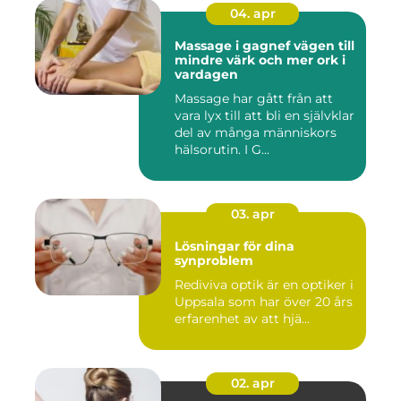
04. apr
Massage i gagnef vägen till
mindre värk och mer ork i
vardagen
Massage har gått från att
vara lyx till att bli en självklar
del av många människors
hälsorutin. I G...
03. apr
Lösningar för dina
synproblem
Rediviva optik är en optiker i
Uppsala som har över 20 års
erfarenhet av att hjä...
02. apr