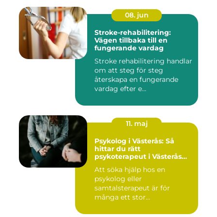
08. jun
Stroke-rehabilitering:
Vägen tillbaka till en
fungerande vardag
Stroke rehabilitering handlar
om att steg för steg
återskapa en fungerande
vardag efter e...
11. maj
Psykolog i Västerås: Så
hittar du rätt
psykoterapeut i Västerås
när livet skaver
Att söka hjälp hos en
psykolog eller
samtalsterapeut är för
många ett stor...