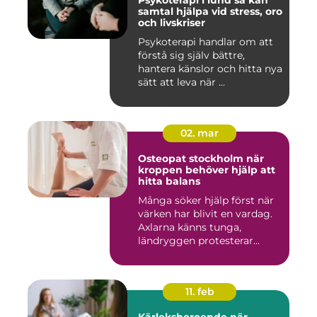
Psykoterapi i lund så kan
samtal hjälpa vid stress, oro
och livskriser
Psykoterapi handlar om att
förstå sig själv bättre,
hantera känslor och hitta nya
sätt att leva när ...
02. mar
Osteopat stockholm när
kroppen behöver hjälp att
hitta balans
Många söker hjälp först när
värken har blivit en vardag.
Axlarna känns tunga,
ländryggen protesterar...
11. feb