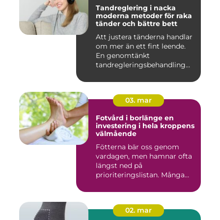
Tandreglering i nacka
moderna metoder för raka
tänder och bättre bett
Att justera tänderna handlar
om mer än ett fint leende.
En genomtänkt
tandregleringsbehandling
kan g...
03. mar
Fotvård i borlänge en
investering i hela kroppens
välmående
Fötterna bär oss genom
vardagen, men hamnar ofta
längst ned på
prioriteringslistan. Många
väntar med...
02. mar