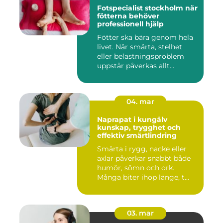
Fotspecialist stockholm när
fötterna behöver
professionell hjälp
Fötter ska bära genom hela
livet. När smärta, stelhet
eller belastningsproblem
uppstår påverkas allt...
04. mar
Naprapat i kungälv
kunskap, trygghet och
effektiv smärtlindring
Smärta i rygg, nacke eller
axlar påverkar snabbt både
humör, sömn och ork.
Många biter ihop länge, t...
03. mar