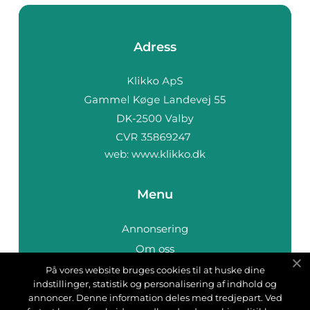
Adress
web:
www.klikko.dk
Menu
Annonsering
Om oss
Cookies
På vores website bruges cookies til at huske dine
indstillinger, statistik og personalisering af indhold og
Kontakta oss
annoncer. Denne information deles med tredjepart. Ved
Sitemap