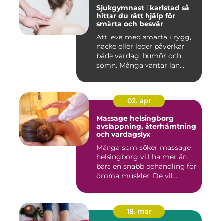
Sjukgymnast i karlstad så
hittar du rätt hjälp för
smärta och besvär
Att leva med smärta i rygg,
nacke eller leder påverkar
både vardag, humör och
sömn. Många väntar län...
02. apr
Massage helsingborg
avslappning, återhämtning
och vardagslyx
Många som söker massage
helsingborg vill ha mer än
bara en snabb behandling för
ömma muskler. De vil...
18. mar