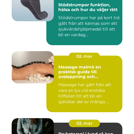
Stödstrumpor funktion,
hälsa och hur du väljer rätt
Stödstrumpor har på kort tid
gått från att kännas som ett
sjukvårdshjälpmedel till att
bli en vardag...
02. mar
Massage malmö en
praktisk guide till
avslappning och
återhämtning
Massage har gått från att
vara en lyx vid enstaka
tillfällen till att bli en
självklar del av många ...
02. mar