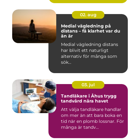
02. aug
Medial vägledning på
distans – få klarhet var du
än är
Medial vägledning distans
har blivit ett naturligt
alternativ för många som
sök...
03. jul
Tandläkare i Åhus trygg
tandvård nära havet
Att välja tandläkare handlar
om mer än att bara boka en
tid när en plomb lossnar. För
många är tandv...