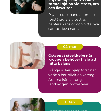
Psykoterapi i lund så kan
samtal hjälpa vid stress, oro
och livskriser
Psykoterapi handlar om att
förstå sig själv bättre,
hantera känslor och hitta nya
sätt att leva när ...
02. mar
Osteopat stockholm när
kroppen behöver hjälp att
hitta balans
Många söker hjälp först när
värken har blivit en vardag.
Axlarna känns tunga,
ländryggen protesterar...
11. feb