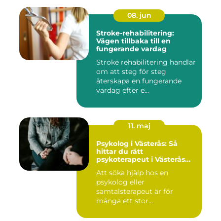
08. jun
Stroke-rehabilitering:
Vägen tillbaka till en
fungerande vardag
Stroke rehabilitering handlar
om att steg för steg
återskapa en fungerande
vardag efter e...
11. maj
Psykolog i Västerås: Så
hittar du rätt
psykoterapeut i Västerås
när livet skaver
Att söka hjälp hos en
psykolog eller
samtalsterapeut är för
många ett stor...