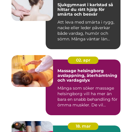
Sjukgymnast i karlstad så
hittar du rätt hjälp för
smärta och besvär
Att leva med smärta i rygg,
nacke eller leder påverkar
både vardag, humör och
sömn. Många väntar län...
02. apr
Massage helsingborg
avslappning, återhämtning
och vardagslyx
Många som söker massage
helsingborg vill ha mer än
bara en snabb behandling för
ömma muskler. De vil...
18. mar