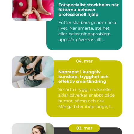
Fotspecialist stockholm när
fötterna behöver
professionell hjälp
Fötter ska bära genom hela
livet. När smärta, stelhet
eller belastningsproblem
uppstår påverkas allt...
04. mar
Naprapat i kungälv
kunskap, trygghet och
effektiv smärtlindring
Smärta i rygg, nacke eller
axlar påverkar snabbt både
humör, sömn och ork.
Många biter ihop länge, t...
03. mar