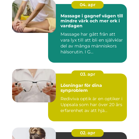
04. apr
Massage i gagnef vägen till
mindre värk och mer ork i
vardagen
Massage har gått från att
vara lyx till att bli en självklar
del av många människors
hälsorutin. I G...
03. apr
Lösningar för dina
synproblem
Rediviva optik är en optiker i
Uppsala som har över 20 års
erfarenhet av att hjä...
02. apr