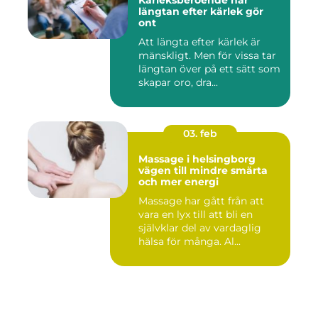
Kärleksberoende när
längtan efter kärlek gör
ont
Att längta efter kärlek är
mänskligt. Men för vissa tar
längtan över på ett sätt som
skapar oro, dra...
03. feb
Massage i helsingborg
vägen till mindre smärta
och mer energi
Massage har gått från att
vara en lyx till att bli en
självklar del av vardaglig
hälsa för många. Al...