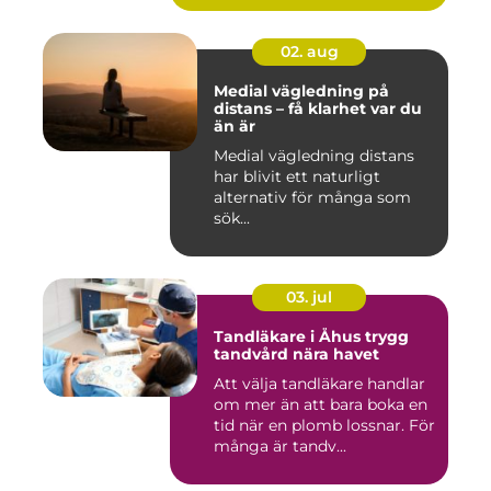
02. aug
Medial vägledning på
distans – få klarhet var du
än är
Medial vägledning distans
har blivit ett naturligt
alternativ för många som
sök...
03. jul
Tandläkare i Åhus trygg
tandvård nära havet
Att välja tandläkare handlar
om mer än att bara boka en
tid när en plomb lossnar. För
många är tandv...