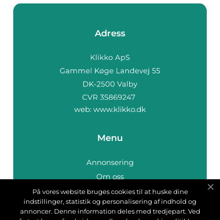
Adress
web:
www.klikko.dk
Menu
Annonsering
Om oss
Cookies
På vores website bruges cookies til at huske dine
indstillinger, statistik og personalisering af indhold og
Kontakta oss
annoncer. Denne information deles med tredjepart. Ved
Sitemap