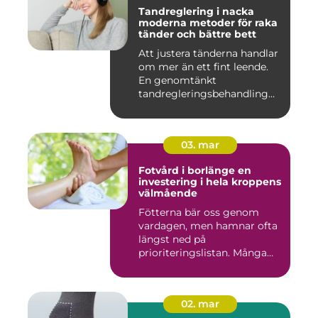
Tandreglering i nacka
moderna metoder för raka
tänder och bättre bett
Att justera tänderna handlar
om mer än ett fint leende.
En genomtänkt
tandregleringsbehandling
kan g...
03. mar
Fotvård i borlänge en
investering i hela kroppens
välmående
Fötterna bär oss genom
vardagen, men hamnar ofta
längst ned på
prioriteringslistan. Många
väntar med...
02. mar