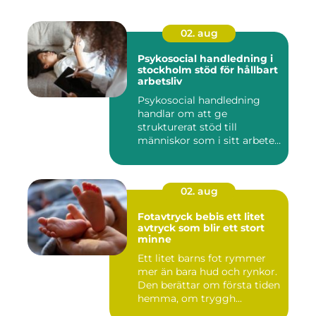
02. aug
Psykosocial handledning i
stockholm stöd för hållbart
arbetsliv
Psykosocial handledning
handlar om att ge
strukturerat stöd till
människor som i sitt arbete
möter a...
02. aug
Fotavtryck bebis ett litet
avtryck som blir ett stort
minne
Ett litet barns fot rymmer
mer än bara hud och rynkor.
Den berättar om första tiden
hemma, om tryggh...