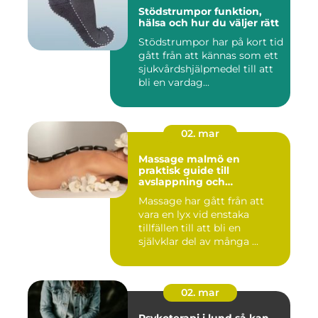
Stödstrumpor funktion,
hälsa och hur du väljer rätt
Stödstrumpor har på kort tid
gått från att kännas som ett
sjukvårdshjälpmedel till att
bli en vardag...
02. mar
Massage malmö en
praktisk guide till
avslappning och
återhämtning
Massage har gått från att
vara en lyx vid enstaka
tillfällen till att bli en
självklar del av många ...
02. mar