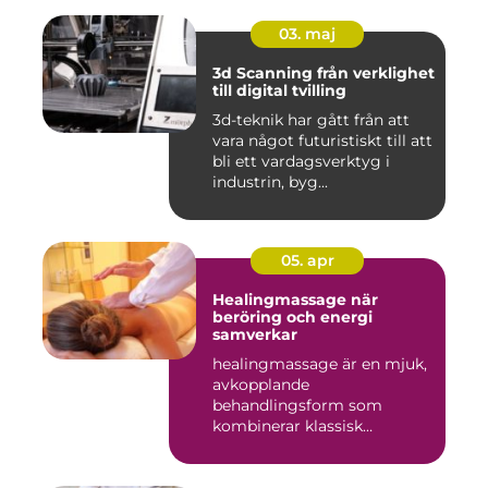
03. maj
3d Scanning från verklighet
till digital tvilling
3d-teknik har gått från att
vara något futuristiskt till att
bli ett vardagsverktyg i
industrin, byg...
05. apr
Healingmassage när
beröring och energi
samverkar
healingmassage är en mjuk,
avkopplande
behandlingsform som
kombinerar klassisk
massage med energibas...