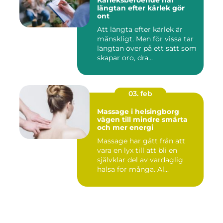
Kärleksberoende när
längtan efter kärlek gör
ont
Att längta efter kärlek är
mänskligt. Men för vissa tar
längtan över på ett sätt som
skapar oro, dra...
03. feb
Massage i helsingborg
vägen till mindre smärta
och mer energi
Massage har gått från att
vara en lyx till att bli en
självklar del av vardaglig
hälsa för många. Al...