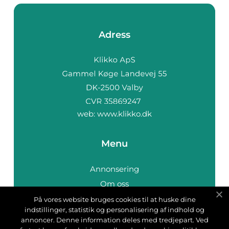
Adress
web:
www.klikko.dk
Menu
Annonsering
Om oss
Cookies
På vores website bruges cookies til at huske dine
indstillinger, statistik og personalisering af indhold og
Kontakta oss
annoncer. Denne information deles med tredjepart. Ved
Sitemap