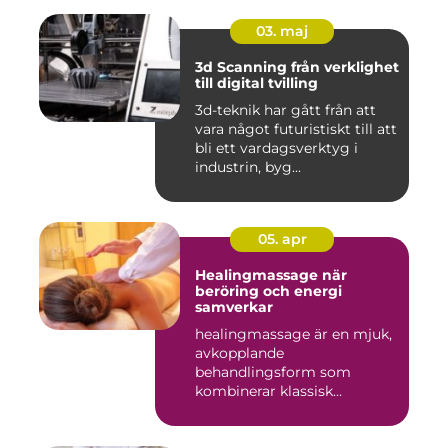
03. maj
3d Scanning från verklighet
till digital tvilling
3d-teknik har gått från att
vara något futuristiskt till att
bli ett vardagsverktyg i
industrin, byg...
05. apr
Healingmassage när
beröring och energi
samverkar
healingmassage är en mjuk,
avkopplande
behandlingsform som
kombinerar klassisk
massage med energibas...