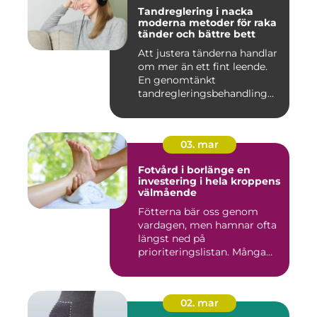
Tandreglering i nacka
moderna metoder för raka
tänder och bättre bett
Att justera tänderna handlar
om mer än ett fint leende.
En genomtänkt
tandregleringsbehandling
kan g...
03. mar
Fotvård i borlänge en
investering i hela kroppens
välmående
Fötterna bär oss genom
vardagen, men hamnar ofta
längst ned på
prioriteringslistan. Många
väntar med...
02. mar