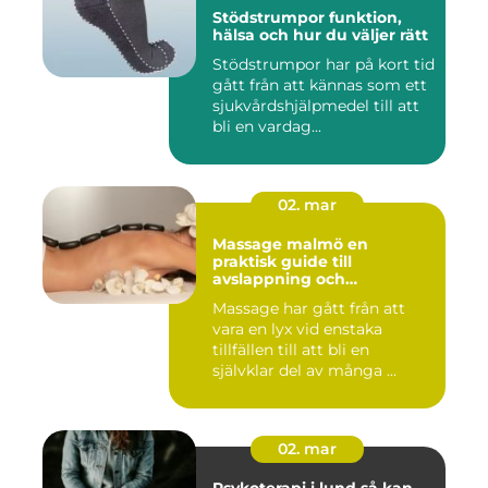
Stödstrumpor funktion,
hälsa och hur du väljer rätt
Stödstrumpor har på kort tid
gått från att kännas som ett
sjukvårdshjälpmedel till att
bli en vardag...
02. mar
Massage malmö en
praktisk guide till
avslappning och
återhämtning
Massage har gått från att
vara en lyx vid enstaka
tillfällen till att bli en
självklar del av många ...
02. mar