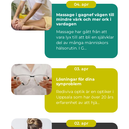
04. apr
Massage i gagnef vägen till
mindre värk och mer ork i
vardagen
Massage har gått från att
vara lyx till att bli en självklar
del av många människors
hälsorutin. I G...
03. apr
Lösningar för dina
synproblem
Rediviva optik är en optiker i
Uppsala som har över 20 års
erfarenhet av att hjä...
02. apr