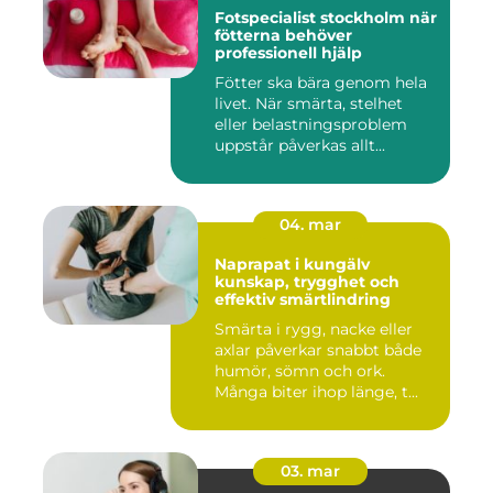
Fotspecialist stockholm när
fötterna behöver
professionell hjälp
Fötter ska bära genom hela
livet. När smärta, stelhet
eller belastningsproblem
uppstår påverkas allt...
04. mar
Naprapat i kungälv
kunskap, trygghet och
effektiv smärtlindring
Smärta i rygg, nacke eller
axlar påverkar snabbt både
humör, sömn och ork.
Många biter ihop länge, t...
03. mar