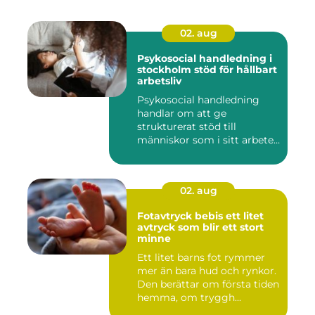
02. aug
Psykosocial handledning i
stockholm stöd för hållbart
arbetsliv
Psykosocial handledning
handlar om att ge
strukturerat stöd till
människor som i sitt arbete
möter a...
02. aug
Fotavtryck bebis ett litet
avtryck som blir ett stort
minne
Ett litet barns fot rymmer
mer än bara hud och rynkor.
Den berättar om första tiden
hemma, om tryggh...