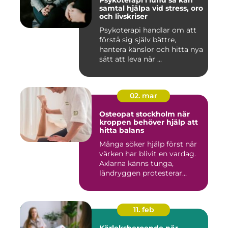
Psykoterapi i lund så kan
samtal hjälpa vid stress, oro
och livskriser
Psykoterapi handlar om att
förstå sig själv bättre,
hantera känslor och hitta nya
sätt att leva när ...
02. mar
Osteopat stockholm när
kroppen behöver hjälp att
hitta balans
Många söker hjälp först när
värken har blivit en vardag.
Axlarna känns tunga,
ländryggen protesterar...
11. feb