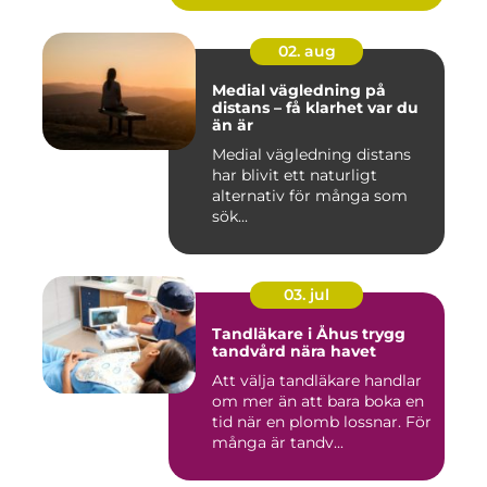
02. aug
Medial vägledning på
distans – få klarhet var du
än är
Medial vägledning distans
har blivit ett naturligt
alternativ för många som
sök...
03. jul
Tandläkare i Åhus trygg
tandvård nära havet
Att välja tandläkare handlar
om mer än att bara boka en
tid när en plomb lossnar. För
många är tandv...