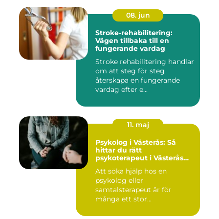
08. jun
Stroke-rehabilitering:
Vägen tillbaka till en
fungerande vardag
Stroke rehabilitering handlar
om att steg för steg
återskapa en fungerande
vardag efter e...
11. maj
Psykolog i Västerås: Så
hittar du rätt
psykoterapeut i Västerås
när livet skaver
Att söka hjälp hos en
psykolog eller
samtalsterapeut är för
många ett stor...