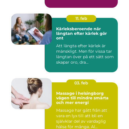
11. feb
Kärleksberoende när
längtan efter kärlek gör
ont
Att längta efter kärlek är
mänskligt. Men för vissa tar
längtan över på ett sätt som
skapar oro, dra...
03. feb
Massage i helsingborg
vägen till mindre smärta
och mer energi
Massage har gått från att
vara en lyx till att bli en
självklar del av vardaglig
hälsa för många. Al...