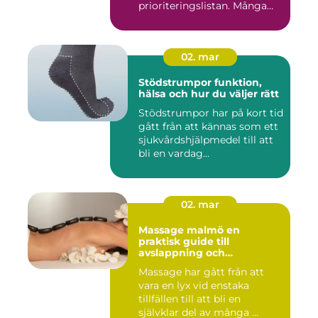
prioriteringslistan. Många
väntar med...
02. mar
Stödstrumpor funktion,
hälsa och hur du väljer rätt
Stödstrumpor har på kort tid
gått från att kännas som ett
sjukvårdshjälpmedel till att
bli en vardag...
02. mar
Massage malmö en
praktisk guide till
avslappning och
återhämtning
Massage har gått från att
vara en lyx vid enstaka
tillfällen till att bli en
självklar del av många ...