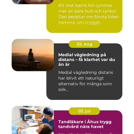
Ett litet barns fot rymmer
mer än bara hud och rynkor.
Den berättar om första tiden
hemma, om tryggh...
02. aug
Medial vägledning på
distans – få klarhet var du
än är
Medial vägledning distans
har blivit ett naturligt
alternativ för många som
sök...
03. jul
Tandläkare i Åhus trygg
tandvård nära havet