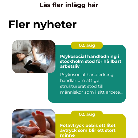
Läs fler inlägg här
Fler nyheter
02. aug
Psykosocial handledning i
stockholm stöd för hållbart
arbetsliv
Psykosocial handledning
handlar om att ge
strukturerat stöd till
människor som i sitt arbete
möter a...
02. aug
Fotavtryck bebis ett litet
avtryck som blir ett stort
minne