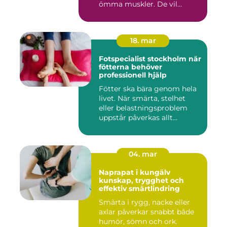
ömma muskler. De vil...
18. mar
Fotspecialist stockholm när
fötterna behöver
professionell hjälp
Fötter ska bära genom hela
livet. När smärta, stelhet
eller belastningsproblem
uppstår påverkas allt...
04. mar
Naprapat i kungälv
kunskap, trygghet och
effektiv smärtlindring
Smärta i rygg, nacke eller
axlar påverkar snabbt både
humör, sömn och ork.