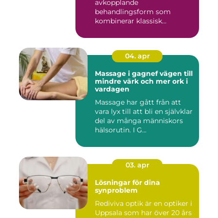
avkopplande
behandlingsform som
kombinerar klassisk
massage med energibas...
04. apr
Massage i gagnef vägen till
mindre värk och mer ork i
vardagen
Massage har gått från att
vara lyx till att bli en självklar
del av många människors
hälsorutin. I G...
03. apr
Lösningar för dina
synproblem
Rediviva optik är en optiker i
Uppsala som har över 20 års