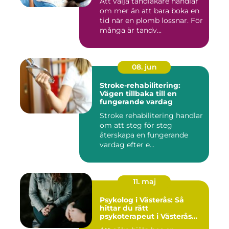
Att välja tandläkare handlar
om mer än att bara boka en
tid när en plomb lossnar. För
många är tandv...
08. jun
Stroke-rehabilitering:
Vägen tillbaka till en
fungerande vardag
Stroke rehabilitering handlar
om att steg för steg
återskapa en fungerande
vardag efter e...
11. maj
Psykolog i Västerås: Så
hittar du rätt
psykoterapeut i Västerås
när livet skaver