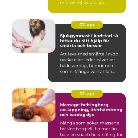
erfarenhet av att hjä...
02. apr
Sjukgymnast i karlstad så
hittar du rätt hjälp för
smärta och besvär
Att leva med smärta i rygg,
nacke eller leder påverkar
både vardag, humör och
sömn. Många väntar län...
02. apr
Massage helsingborg
avslappning, återhämtning
och vardagslyx
Många som söker massage
helsingborg vill ha mer än
bara en snabb behandling för