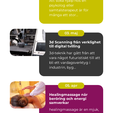
Att söka hjälp hos en
psykolog eller
samtalsterapeut är för
många ett stor...
03. maj
3d Scanning från verklighet
till digital tvilling
3d-teknik har gått från att
vara något futuristiskt till att
bli ett vardagsverktyg i
industrin, byg...
05. apr
Healingmassage när
beröring och energi
samverkar
healingmassage är en mjuk,