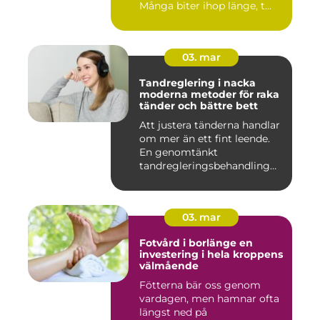
Många biter ihop länge, t...
03. mar
Tandreglering i nacka
moderna metoder för raka
tänder och bättre bett
Att justera tänderna handlar
om mer än ett fint leende.
En genomtänkt
tandregleringsbehandling
kan g...
03. mar
Fotvård i borlänge en
investering i hela kroppens
välmående
Fötterna bär oss genom
vardagen, men hamnar ofta
längst ned på