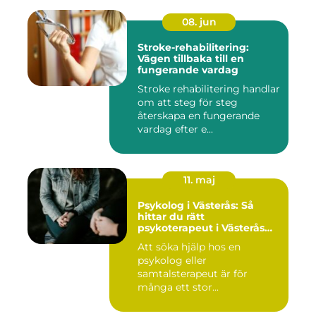
08. jun
Stroke-rehabilitering:
Vägen tillbaka till en
fungerande vardag
Stroke rehabilitering handlar
om att steg för steg
återskapa en fungerande
vardag efter e...
11. maj
Psykolog i Västerås: Så
hittar du rätt
psykoterapeut i Västerås
när livet skaver
Att söka hjälp hos en
psykolog eller
samtalsterapeut är för
många ett stor...