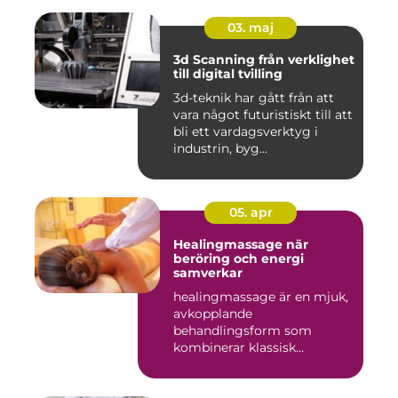
03. maj
3d Scanning från verklighet
till digital tvilling
3d-teknik har gått från att
vara något futuristiskt till att
bli ett vardagsverktyg i
industrin, byg...
05. apr
Healingmassage när
beröring och energi
samverkar
healingmassage är en mjuk,
avkopplande
behandlingsform som
kombinerar klassisk
massage med energibas...