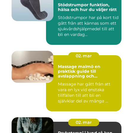
Stödstrumpor funktion,
hälsa och hur du väljer rätt
Stödstrumpor har på kort tid
gått från att kännas som ett
sjukvårdshjälpmedel till att
bli en vardag...
02. mar
Massage malmö en
praktisk guide till
avslappning och
återhämtning
Massage har gått från att
vara en lyx vid enstaka
tillfällen till att bli en
självklar del av många ...
02. mar