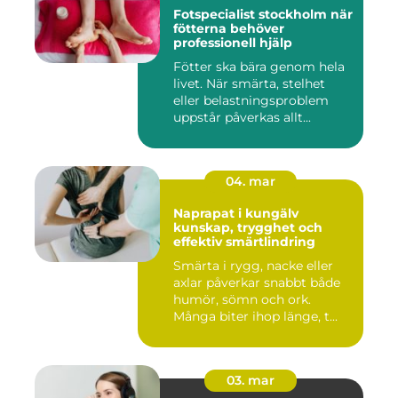
Fotspecialist stockholm när
fötterna behöver
professionell hjälp
Fötter ska bära genom hela
livet. När smärta, stelhet
eller belastningsproblem
uppstår påverkas allt...
04. mar
Naprapat i kungälv
kunskap, trygghet och
effektiv smärtlindring
Smärta i rygg, nacke eller
axlar påverkar snabbt både
humör, sömn och ork.
Många biter ihop länge, t...
03. mar