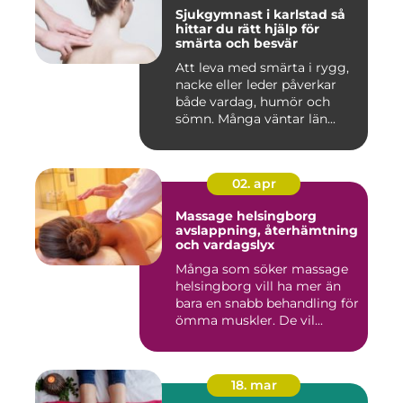
Sjukgymnast i karlstad så
hittar du rätt hjälp för
smärta och besvär
Att leva med smärta i rygg,
nacke eller leder påverkar
både vardag, humör och
sömn. Många väntar län...
02. apr
Massage helsingborg
avslappning, återhämtning
och vardagslyx
Många som söker massage
helsingborg vill ha mer än
bara en snabb behandling för
ömma muskler. De vil...
18. mar