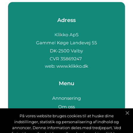
Adress
web:
www.klikko.dk
Menu
Annonsering
Om oss
Cookies
På vores website bruges cookies til at huske dine
indstillinger, statistik og personalisering af indhold og
Kontakta oss
annoncer. Denne information deles med tredjepart. Ved
Sitemap