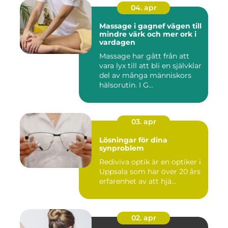
04. apr
Massage i gagnef vägen till
mindre värk och mer ork i
vardagen
Massage har gått från att
vara lyx till att bli en självklar
del av många människors
hälsorutin. I G...
03. apr
Lösningar för dina
synproblem
Rediviva optik är en optiker i
Uppsala som har över 20 års
erfarenhet av att hjä...
02. apr