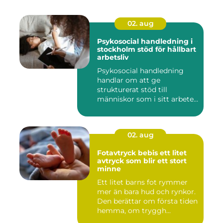
02. aug
Psykosocial handledning i
stockholm stöd för hållbart
arbetsliv
Psykosocial handledning
handlar om att ge
strukturerat stöd till
människor som i sitt arbete
möter a...
02. aug
Fotavtryck bebis ett litet
avtryck som blir ett stort
minne
Ett litet barns fot rymmer
mer än bara hud och rynkor.
Den berättar om första tiden
hemma, om tryggh...