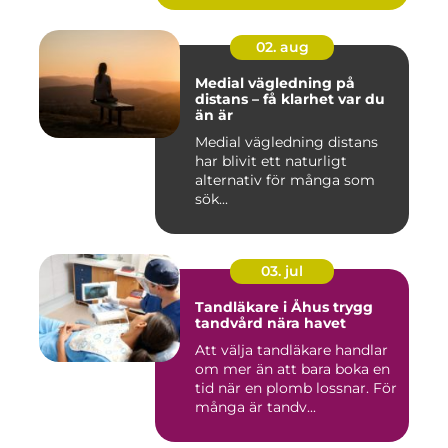
02. aug
Medial vägledning på
distans – få klarhet var du
än är
Medial vägledning distans
har blivit ett naturligt
alternativ för många som
sök...
03. jul
Tandläkare i Åhus trygg
tandvård nära havet
Att välja tandläkare handlar
om mer än att bara boka en
tid när en plomb lossnar. För
många är tandv...