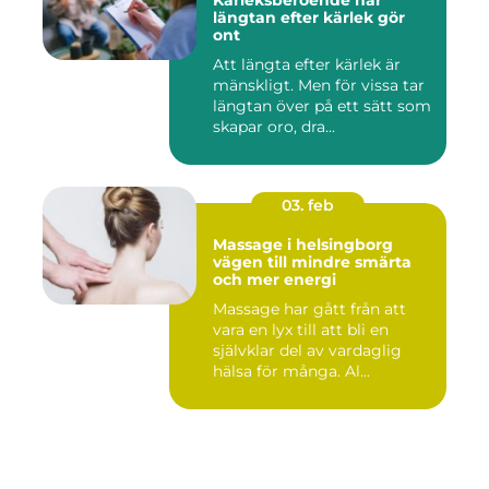
Kärleksberoende när
längtan efter kärlek gör
ont
Att längta efter kärlek är
mänskligt. Men för vissa tar
längtan över på ett sätt som
skapar oro, dra...
03. feb
Massage i helsingborg
vägen till mindre smärta
och mer energi
Massage har gått från att
vara en lyx till att bli en
självklar del av vardaglig
hälsa för många. Al...