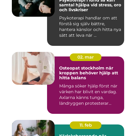
Psykoterapi i lund så kan
samtal hjälpa vid stress, oro
och livskriser
Psykoterapi handlar om att
förstå sig själv bättre,
hantera känslor och hitta nya
sätt att leva när ...
02. mar
Osteopat stockholm när
kroppen behöver hjälp att
hitta balans
Många söker hjälp först när
värken har blivit en vardag.
Axlarna känns tunga,
ländryggen protesterar...
11. feb