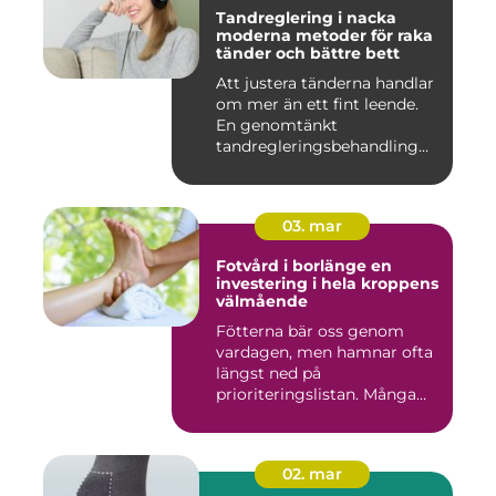
Tandreglering i nacka
moderna metoder för raka
tänder och bättre bett
Att justera tänderna handlar
om mer än ett fint leende.
En genomtänkt
tandregleringsbehandling
kan g...
03. mar
Fotvård i borlänge en
investering i hela kroppens
välmående
Fötterna bär oss genom
vardagen, men hamnar ofta
längst ned på
prioriteringslistan. Många
väntar med...
02. mar