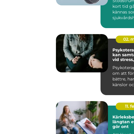
Stödstrum
kort tid gå
kännas so
sjukvårds
till att bli
02. 
Psykoterapi
kan samta
vid stress
livskriser
Psykotera
om att för
bättre, ha
känslor oc
sätt att lev
11. f
Kärleksber
längtan e
gör ont