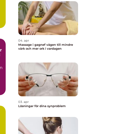
04. apr
Massage i gagnef vägen till mindre
värk och mer ork i vardagen
i
en
03. apr
Lösningar för dina synproblem