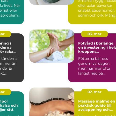
 bära
Smärta i rygg, nacke
 livet. När
eller axlar påverkar
elhet eller
snabbt både humör,
gsproblem
sömn och ork. Mång
erkas allt...
biter ihop länge, t...
mar
03. mar
ring i
Fotvård i borlänge
en investering i hel
ör raka
kroppens
h bättre
välmående
a tänderna
Fötterna bär oss
m mer än
genom vardagen,
ende. En
men hamnar ofta
kt
längst ned på
ringsbehan
prioriteringslistan.
...
Många väntar med...
mar
02. mar
mpor
Massage malmö en
 hälsa och
praktisk guide till
jer rätt
avslappning och
återhämtning