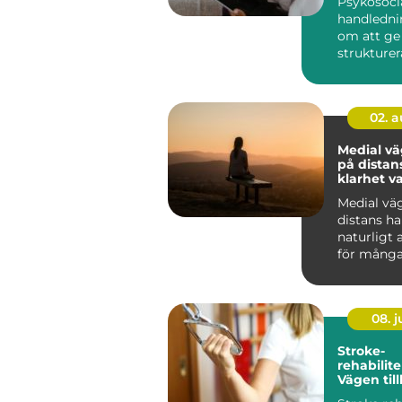
Psykosoci
handledni
om att ge
strukturera
människor
arbete möt
02. 
Medial v
på distans
klarhet v
Medial vä
distans har
naturligt 
för många
08. 
Stroke-
rehabilite
Vägen till
fungeran