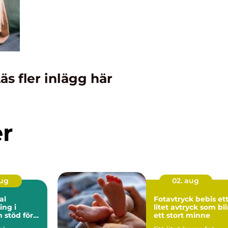
äs fler inlägg här
er
aug
02. aug
al
Fotavtryck bebis ett
ng i
litet avtryck som bli
ör
ett stort minne
rbetsliv