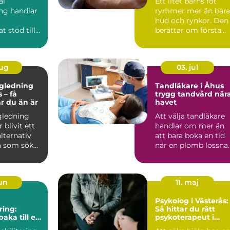
al
Ett litet barns fot
ng handlar
rymmer mer än bara
hud och rynkor. Den
t stöd till
berättar om första
 som i sitt
tiden hemma, om
er a...
tryggh...
aug
03. jul
ägledning
Tandläkare i Åhus
 – få
trygg tandvård när
ar du än är
havet
gledning
Att välja tandläkare
 blivit ett
handlar om mer än
alternativ
att bara boka en tid
 som sök...
när en plomb lossnar
För många är tandv..
jun
11. maj
Psykolog i Västerås:
ring:
Så hittar du rätt
baka till en
psykoterapeut i
de vardag
Västerås när livet