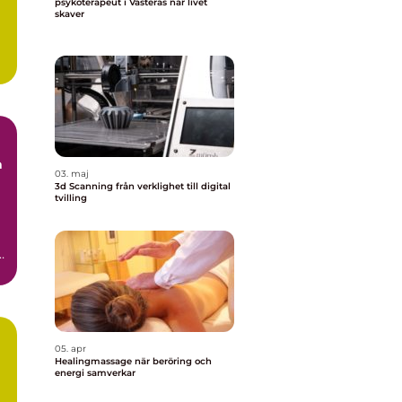
psykoterapeut i Västerås när livet
skaver
a
03. maj
3d Scanning från verklighet till digital
tvilling
.
.
05. apr
Healingmassage när beröring och
energi samverkar