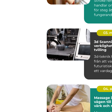
Stroke reh
handlar o
för steg å
fungerand
efter e...
03. 
3d Scanning 
verklighet 
tvilling
3d-teknik 
från att v
futuristiskt
ett vardag
industrin, 
04. 
Massage 
vägen til
värk och 
vardagen