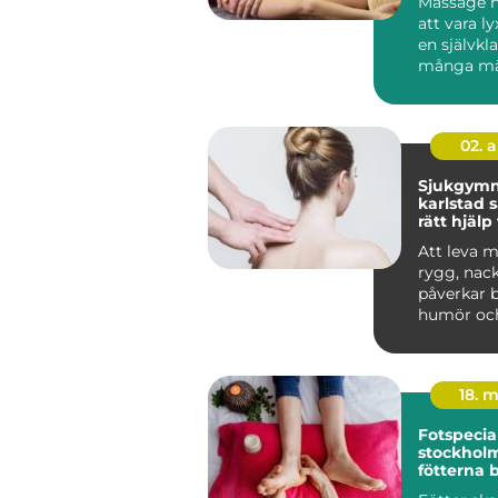
Massage h
att vara lyx
en självkla
många mä
hälsorutin. 
02. 
Sjukgymn
karlstad så hittar du
rätt hjälp
och besvä
Att leva 
rygg, nack
påverkar 
humör oc
Många vänt
18. 
Fotspecial
stockholm n
fötterna 
profession