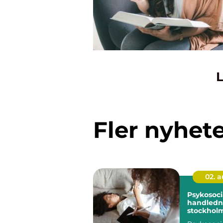
L
Fler nyhet
02. 
Psykosoci
handledni
stockholm stöd f
hållbart a