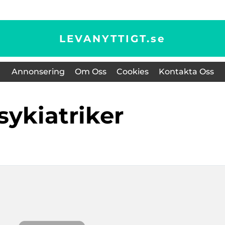
LEVANYTTIGT.
se
Annonsering
Om Oss
Cookies
Kontakta Oss
psykiatriker