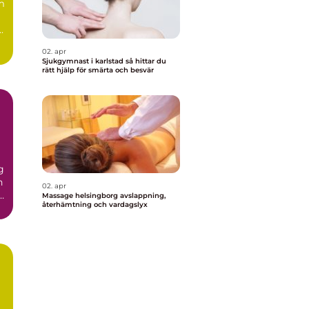
m
.
02. apr
Sjukgymnast i karlstad så hittar du
rätt hjälp för smärta och besvär
g
n
02. apr
r
Massage helsingborg avslappning,
återhämtning och vardagslyx