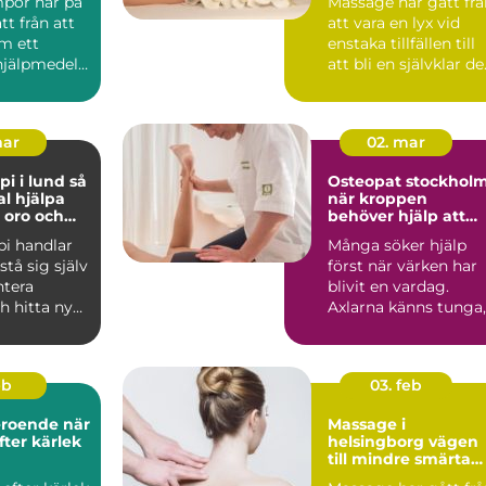
por har på
Massage har gått frå
tt från att
att vara en lyx vid
m ett
enstaka tillfällen till
hjälpmedel
att bli en självklar de
 en vardag...
av många ...
mar
02. mar
 i lund så
Osteopat stockhol
l hjälpa
när kroppen
, oro och
behöver hjälp att
hitta balans
pi handlar
Många söker hjälp
stå sig själv
först när värken har
ntera
blivit en vardag.
h hitta nya
Axlarna känns tunga,
a när ...
ländryggen
protesterar...
eb
03. feb
oende när
Massage i
fter kärlek
helsingborg vägen
till mindre smärta
och mer energi