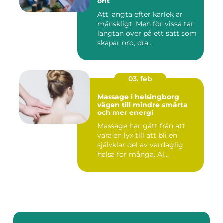
ont
Att längta efter kärlek är
mänskligt. Men för vissa tar
längtan över på ett sätt som
skapar oro, dra...
03. feb
Massage i helsingborg
vägen till mindre smärta
och mer energi
Massage har gått från att
vara en lyx till att bli en
självklar del av vardaglig
hälsa för många. Al...