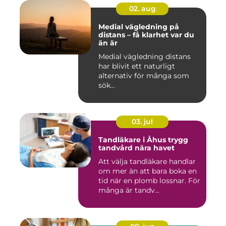
02. aug
Medial vägledning på
distans – få klarhet var du
än är
Medial vägledning distans
har blivit ett naturligt
alternativ för många som
sök...
03. jul
Tandläkare i Åhus trygg
tandvård nära havet
Att välja tandläkare handlar
om mer än att bara boka en
tid när en plomb lossnar. För
många är tandv...