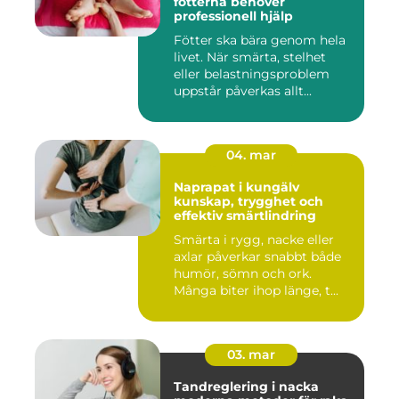
fötterna behöver
professionell hjälp
Fötter ska bära genom hela
livet. När smärta, stelhet
eller belastningsproblem
uppstår påverkas allt...
04. mar
Naprapat i kungälv
kunskap, trygghet och
effektiv smärtlindring
Smärta i rygg, nacke eller
axlar påverkar snabbt både
humör, sömn och ork.
Många biter ihop länge, t...
03. mar
Tandreglering i nacka