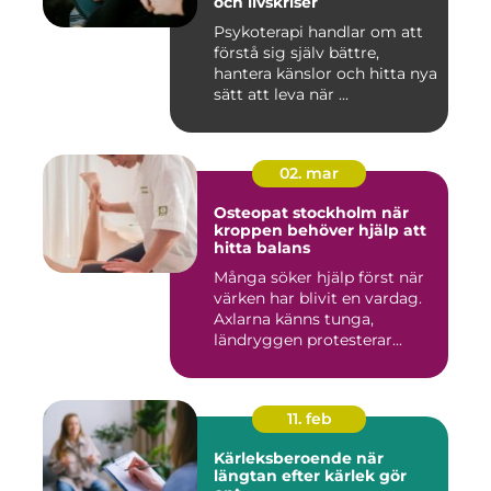
och livskriser
Psykoterapi handlar om att
förstå sig själv bättre,
hantera känslor och hitta nya
sätt att leva när ...
02. mar
Osteopat stockholm när
kroppen behöver hjälp att
hitta balans
Många söker hjälp först när
värken har blivit en vardag.
Axlarna känns tunga,
ländryggen protesterar...
11. feb
Kärleksberoende när
längtan efter kärlek gör