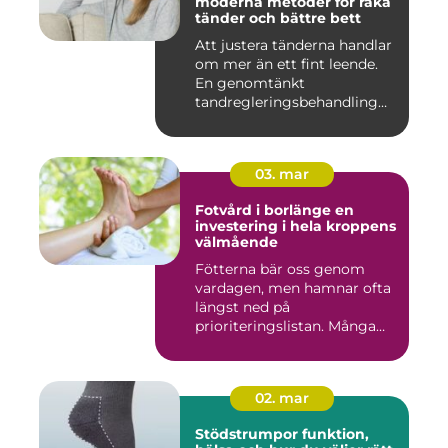
moderna metoder för raka
tänder och bättre bett
Att justera tänderna handlar
om mer än ett fint leende.
En genomtänkt
tandregleringsbehandling
kan g...
03. mar
Fotvård i borlänge en
investering i hela kroppens
välmående
Fötterna bär oss genom
vardagen, men hamnar ofta
längst ned på
prioriteringslistan. Många
väntar med...
02. mar
Stödstrumpor funktion,