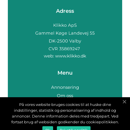
Adress
web:
www.klikko.dk
Menu
Annonsering
Om oss
Cookies
På vores website bruges cookies til at huske dine
indstillinger, statistik og personalisering af indhold og
Kontakta oss
annoncer. Denne information deles med tredjepart. Ved
Sitemap
fortsat brug af websiden godkender du cookiepolitikken.