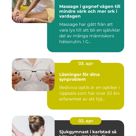
Massage i gagnef vägen till
mindre värk och mer ork i
vardagen
Massage har gått från att
vara lyx till att bli en självklar
del av många människors
hälsorutin. I G...
03. apr
Lösningar för dina
synproblem
Rediviva optik är en optiker i
Uppsala som har över 20 års
erfarenhet av att hjä...
02. apr
Sjukgymnast i karlstad så