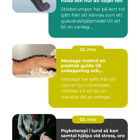
hälsa och hur du väljer rätt
Stödstrumpor har på kort tid
gått från att kännas som ett
sjukvårdshjälpmedel till att
bli en vardag...
02. mar
Massage malmö en
praktisk guide till
avslappning och
återhämtning
Massage har gått från att
vara en lyx vid enstaka
tillfällen till att bli en
självklar del av många ...
02. mar
Psykoterapi i lund så kan
samtal hjälpa vid stress, oro