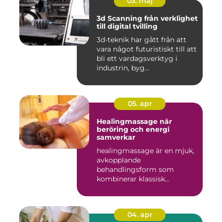
03. maj
3d Scanning från verklighet
till digital tvilling
3d-teknik har gått från att
vara något futuristiskt till att
bli ett vardagsverktyg i
industrin, byg...
05. apr
Healingmassage när
beröring och energi
samverkar
healingmassage är en mjuk,
avkopplande
behandlingsform som
kombinerar klassisk
massage med energibas...
04. apr