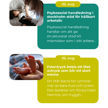
02. aug
Psykosocial handledning i
stockholm stöd för hållbart
arbetsliv
Psykosocial handledning
handlar om att ge
strukturerat stöd till
människor som i sitt arbete
möter a...
02. aug
Fotavtryck bebis ett litet
avtryck som blir ett stort
minne
Ett litet barns fot rymmer
mer än bara hud och rynkor.
Den berättar om första tiden
hemma, om tryggh...