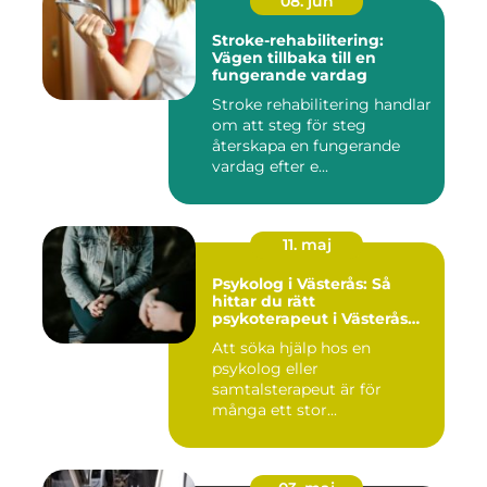
08. jun
Stroke-rehabilitering:
Vägen tillbaka till en
fungerande vardag
Stroke rehabilitering handlar
om att steg för steg
återskapa en fungerande
vardag efter e...
11. maj
Psykolog i Västerås: Så
hittar du rätt
psykoterapeut i Västerås
när livet skaver
Att söka hjälp hos en
psykolog eller
samtalsterapeut är för
många ett stor...