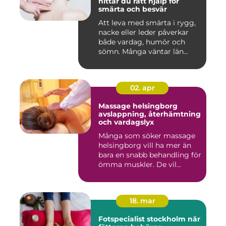
hittar du rätt hjälp för
smärta och besvär
Att leva med smärta i rygg,
nacke eller leder påverkar
både vardag, humör och
sömn. Många väntar län...
02. apr
Massage helsingborg
avslappning, återhämtning
och vardagslyx
Många som söker massage
helsingborg vill ha mer än
bara en snabb behandling för
ömma muskler. De vil...
18. mar
Fotspecialist stockholm när