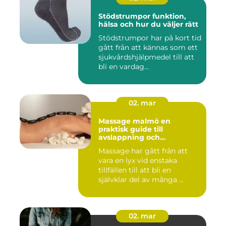
Stödstrumpor funktion,
hälsa och hur du väljer rätt
Stödstrumpor har på kort tid
gått från att kännas som ett
sjukvårdshjälpmedel till att
bli en vardag...
02. mar
Massage malmö en
praktisk guide till
avslappning och
återhämtning
Massage har gått från att
vara en lyx vid enstaka
tillfällen till att bli en
självklar del av många ...
02. mar