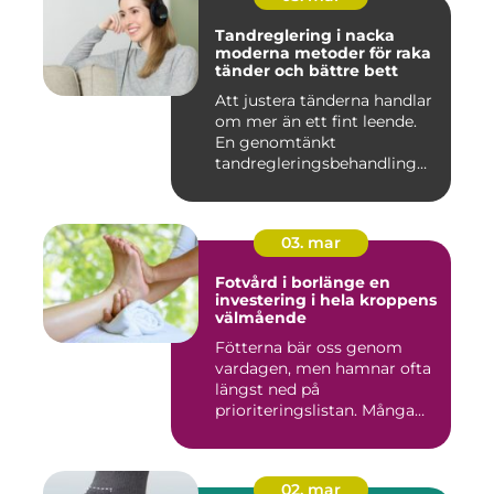
Tandreglering i nacka
moderna metoder för raka
tänder och bättre bett
Att justera tänderna handlar
om mer än ett fint leende.
En genomtänkt
tandregleringsbehandling
kan g...
03. mar
Fotvård i borlänge en
investering i hela kroppens
välmående
Fötterna bär oss genom
vardagen, men hamnar ofta
längst ned på
prioriteringslistan. Många
väntar med...
02. mar