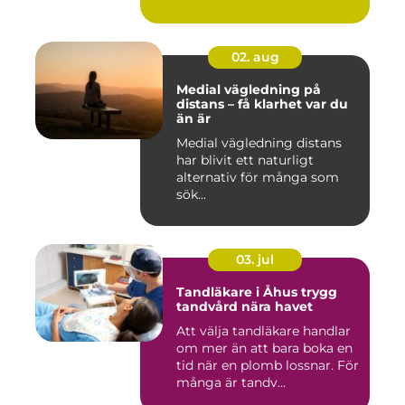
02. aug
Medial vägledning på
distans – få klarhet var du
än är
Medial vägledning distans
har blivit ett naturligt
alternativ för många som
sök...
03. jul
Tandläkare i Åhus trygg
tandvård nära havet
Att välja tandläkare handlar
om mer än att bara boka en
tid när en plomb lossnar. För
många är tandv...