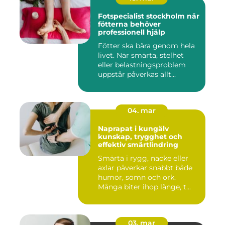
Fotspecialist stockholm när
fötterna behöver
professionell hjälp
Fötter ska bära genom hela
livet. När smärta, stelhet
eller belastningsproblem
uppstår påverkas allt...
04. mar
Naprapat i kungälv
kunskap, trygghet och
effektiv smärtlindring
Smärta i rygg, nacke eller
axlar påverkar snabbt både
humör, sömn och ork.
Många biter ihop länge, t...
03. mar