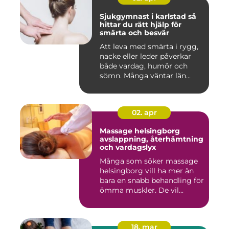
Sjukgymnast i karlstad så
hittar du rätt hjälp för
smärta och besvär
Att leva med smärta i rygg,
nacke eller leder påverkar
både vardag, humör och
sömn. Många väntar län...
02. apr
Massage helsingborg
avslappning, återhämtning
och vardagslyx
Många som söker massage
helsingborg vill ha mer än
bara en snabb behandling för
ömma muskler. De vil...
18. mar