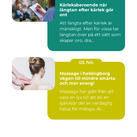
Kärleksberoende när
längtan efter kärlek gör
ont
Att längta efter kärlek är
mänskligt. Men för vissa tar
längtan över på ett sätt som
skapar oro, dra...
03. feb
Massage i helsingborg
vägen till mindre smärta
och mer energi
Massage har gått från att
vara en lyx till att bli en
självklar del av vardaglig
hälsa för många. Al...