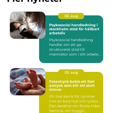
02. aug
Psykosocial handledning i
stockholm stöd för hållbart
arbetsliv
Psykosocial handledning
handlar om att ge
strukturerat stöd till
människor som i sitt arbete
möter a...
02. aug
Fotavtryck bebis ett litet
avtryck som blir ett stort
minne
Ett litet barns fot rymmer
mer än bara hud och rynkor.
Den berättar om första tiden
hemma, om tryggh...