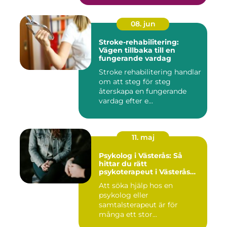
08. jun
Stroke-rehabilitering:
Vägen tillbaka till en
fungerande vardag
Stroke rehabilitering handlar
om att steg för steg
återskapa en fungerande
vardag efter e...
11. maj
Psykolog i Västerås: Så
hittar du rätt
psykoterapeut i Västerås
när livet skaver
Att söka hjälp hos en
psykolog eller
samtalsterapeut är för
många ett stor...