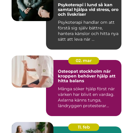
Psykoterapi i lund så kan
samtal hjälpa vid stress, oro
och livskriser
Psykoterapi handlar om att
förstå sig själv bättre,
hantera känslor och hitta nya
sätt att leva när ...
02. mar
Osteopat stockholm när
kroppen behöver hjälp att
hitta balans
Många söker hjälp först när
värken har blivit en vardag.
Axlarna känns tunga,
ländryggen protesterar...
11. feb