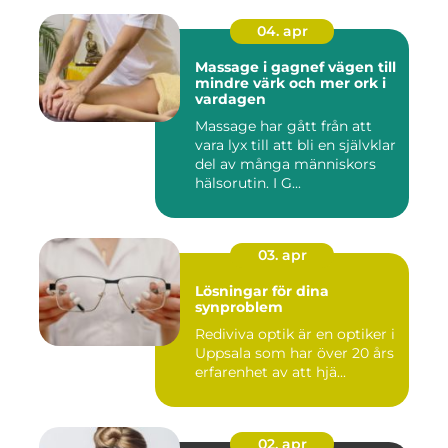
04. apr
Massage i gagnef vägen till
mindre värk och mer ork i
vardagen
Massage har gått från att
vara lyx till att bli en självklar
del av många människors
hälsorutin. I G...
03. apr
Lösningar för dina
synproblem
Rediviva optik är en optiker i
Uppsala som har över 20 års
erfarenhet av att hjä...
02. apr