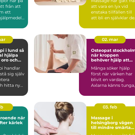
por har på
Massage har gått frå
tt från att
att vara en lyx vid
m ett
enstaka tillfällen till
hjälpmedel
att bli en självklar de
 en vardag...
av många ...
mar
02. mar
 i lund så
Osteopat stockhol
l hjälpa
när kroppen
, oro och
behöver hjälp att
hitta balans
pi handlar
Många söker hjälp
stå sig själv
först när värken har
ntera
blivit en vardag.
h hitta nya
Axlarna känns tunga,
a när ...
ländryggen
protesterar...
eb
03. feb
oende när
Massage i
fter kärlek
helsingborg vägen
till mindre smärta
och mer energi