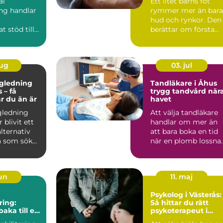
al
Ett litet barns fot
ng handlar
rymmer mer än bara
hud och rynkor. Den
t stöd till
berättar om första
 som i sitt
tiden hemma, om
er a...
tryggh...
aug
03. jul
ägledning
Tandläkare i Åhus
 – få
trygg tandvård när
ar du än är
havet
gledning
Att välja tandläkare
 blivit ett
handlar om mer än
alternativ
att bara boka en tid
 som sök...
när en plomb lossnar
För många är tandv..
jun
11. maj
Psykolog i Västerås:
ring:
Så hittar du rätt
baka till en
psykoterapeut i
de vardag
Västerås när livet