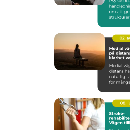
Psykosoci
handledni
om att ge
strukturera
människor
arbete möt
02. 
Medial v
på distans
klarhet v
Medial vä
distans har
naturligt 
för många
08. 
Stroke-
rehabilite
Vägen till
fungeran