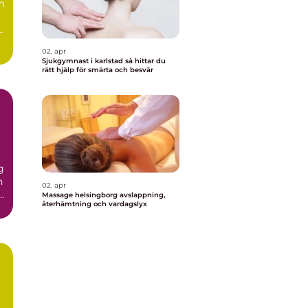
m
.
02. apr
Sjukgymnast i karlstad så hittar du
rätt hjälp för smärta och besvär
g
n
02. apr
r
Massage helsingborg avslappning,
återhämtning och vardagslyx