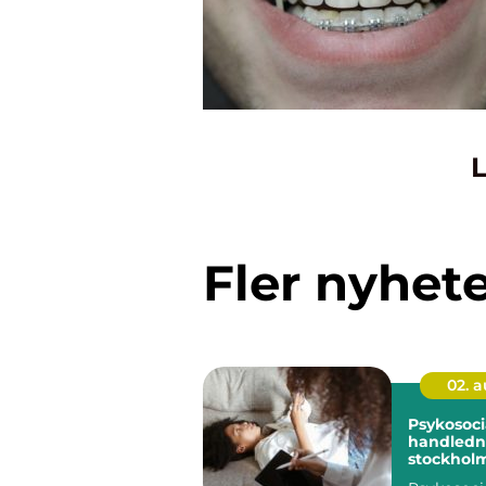
L
Fler nyhet
02. 
Psykosoci
handledni
stockholm stöd f
hållbart a