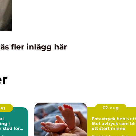
äs fler inlägg här
er
aug
02. aug
al
Fotavtryck bebis ett
ng i
litet avtryck som bli
ör
ett stort minne
rbetsliv