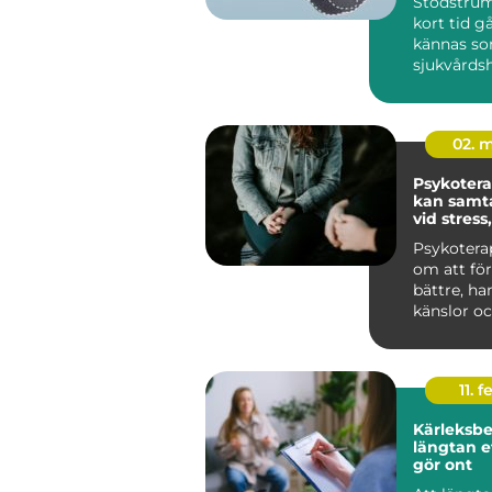
Stödstrum
kort tid gå
kännas so
sjukvårds
till att bli
02. 
Psykoterapi
kan samta
vid stress
livskriser
Psykotera
om att för
bättre, ha
känslor oc
sätt att lev
11. f
Kärleksber
längtan e
gör ont