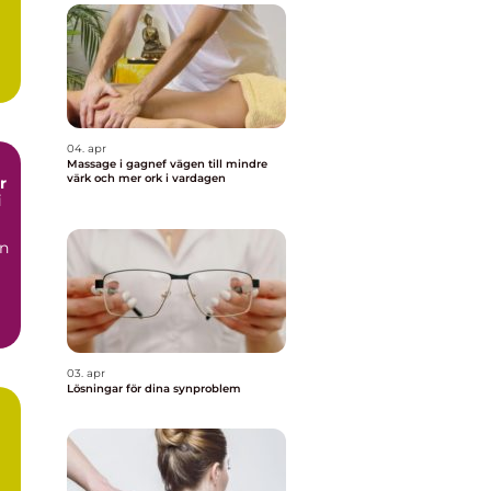
04. apr
Massage i gagnef vägen till mindre
värk och mer ork i vardagen
i
en
03. apr
Lösningar för dina synproblem