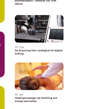
psykoterapeut i Västerås när livet
skaver
a
03. maj
3d Scanning från verklighet till digital
tvilling
.
.
05. apr
Healingmassage när beröring och
energi samverkar