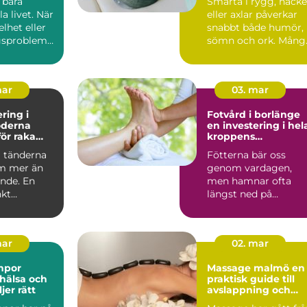
 bära
Smärta i rygg, nacke
 livet. När
eller axlar påverkar
elhet eller
snabbt både humör,
gsproblem
sömn och ork. Mång
erkas allt...
biter ihop länge, t...
mar
03. mar
ring i
Fotvård i borlänge
en investering i hel
ör raka
kroppens
h bättre
välmående
a tänderna
Fötterna bär oss
m mer än
genom vardagen,
ende. En
men hamnar ofta
kt
längst ned på
ringsbehan
prioriteringslistan.
...
Många väntar med...
mar
02. mar
mpor
Massage malmö en
 hälsa och
praktisk guide till
jer rätt
avslappning och
återhämtning