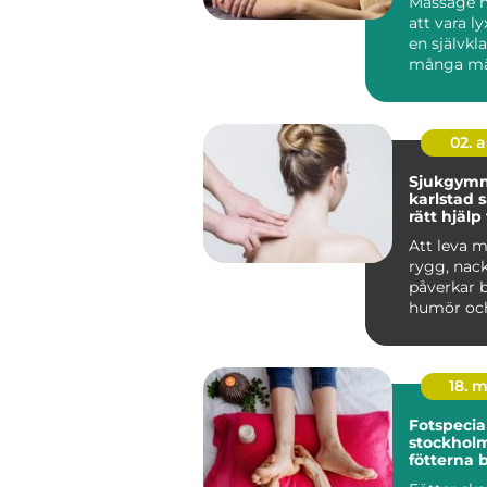
Massage h
att vara lyx
en självkla
många mä
hälsorutin. 
02. 
Sjukgymn
karlstad så hittar du
rätt hjälp
och besvä
Att leva 
rygg, nack
påverkar 
humör oc
Många vänt
18. 
Fotspecial
stockholm n
fötterna 
profession