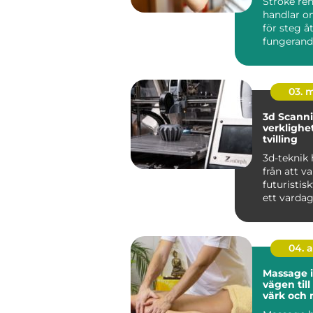
Stroke reh
handlar o
för steg å
fungerand
efter e...
03. 
3d Scanning 
verklighet 
tvilling
3d-teknik 
från att v
futuristiskt
ett vardag
industrin, 
04. 
Massage 
vägen til
värk och 
vardagen