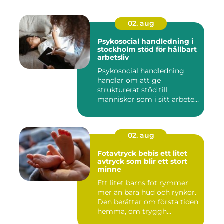
02. aug
Psykosocial handledning i
stockholm stöd för hållbart
arbetsliv
Psykosocial handledning
handlar om att ge
strukturerat stöd till
människor som i sitt arbete
möter a...
02. aug
Fotavtryck bebis ett litet
avtryck som blir ett stort
minne
Ett litet barns fot rymmer
mer än bara hud och rynkor.
Den berättar om första tiden
hemma, om tryggh...