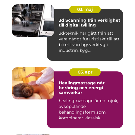
03. maj
3d Scanning från verklighet
till digital tvilling
3d-teknik har gått från att
vara något futuristiskt till att
bli ett vardagsverktyg i
industrin, byg...
05. apr
Healingmassage när
beröring och energi
samverkar
healingmassage är en mjuk,
avkopplande
behandlingsform som
kombinerar klassisk
massage med energibas...