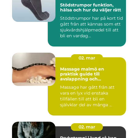
Stödstrumpor funktion,
hälsa och hur du väljer rätt
Stödstrumpor har på kort tid
gått från att kännas som ett
sjukvårdshjälpmedel till att
bli en vardag...
02. mar
Massage malmö en
praktisk guide till
avslappning och
återhämtning
Massage har gått från att
vara en lyx vid enstaka
tillfällen till att bli en
självklar del av många ...
02. mar