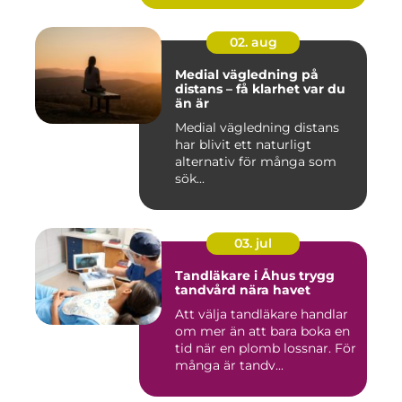
02. aug
Medial vägledning på
distans – få klarhet var du
än är
Medial vägledning distans
har blivit ett naturligt
alternativ för många som
sök...
03. jul
Tandläkare i Åhus trygg
tandvård nära havet
Att välja tandläkare handlar
om mer än att bara boka en
tid när en plomb lossnar. För
många är tandv...