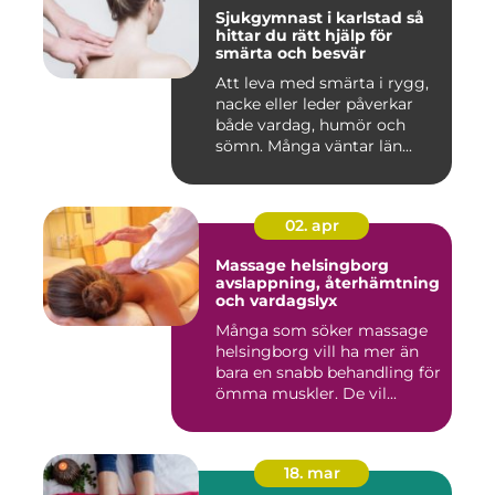
Sjukgymnast i karlstad så
hittar du rätt hjälp för
smärta och besvär
Att leva med smärta i rygg,
nacke eller leder påverkar
både vardag, humör och
sömn. Många väntar län...
02. apr
Massage helsingborg
avslappning, återhämtning
och vardagslyx
Många som söker massage
helsingborg vill ha mer än
bara en snabb behandling för
ömma muskler. De vil...
18. mar