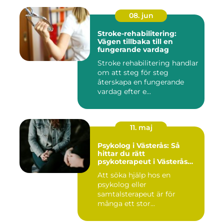
08. jun
Stroke-rehabilitering:
Vägen tillbaka till en
fungerande vardag
Stroke rehabilitering handlar
om att steg för steg
återskapa en fungerande
vardag efter e...
11. maj
Psykolog i Västerås: Så
hittar du rätt
psykoterapeut i Västerås
när livet skaver
Att söka hjälp hos en
psykolog eller
samtalsterapeut är för
många ett stor...