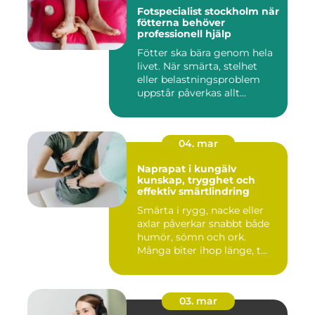
Fotspecialist stockholm när
fötterna behöver
professionell hjälp
Fötter ska bära genom hela
livet. När smärta, stelhet
eller belastningsproblem
uppstår påverkas allt...
04. mar
Naprapat i kungälv
kunskap, trygghet och
effektiv smärtlindring
Smärta i rygg, nacke eller
axlar påverkar snabbt både
humör, sömn och ork.
Många biter ihop länge, t...
03. mar