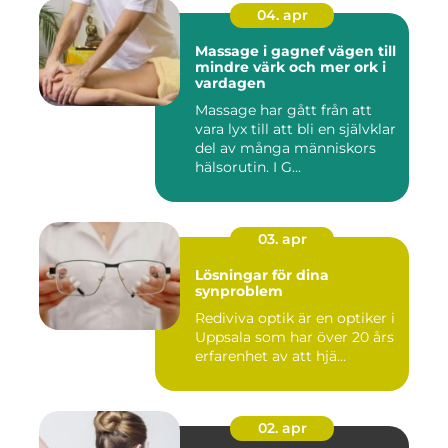
04. apr
Massage i gagnef vägen till
mindre värk och mer ork i
vardagen
Massage har gått från att
vara lyx till att bli en självklar
del av många människors
hälsorutin. I G...
03. apr
Lösningar för dina
synproblem
Rediviva optik är en optiker i
Uppsala som har över 20 års
erfarenhet av att hjä...
02. apr