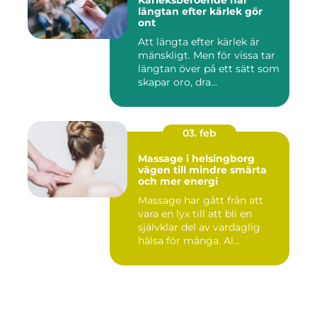
Kärleksberoende när
längtan efter kärlek gör
ont
Att längta efter kärlek är
mänskligt. Men för vissa tar
längtan över på ett sätt som
skapar oro, dra...
03. feb
Massage i helsingborg
vägen till mindre smärta
och mer energi
Massage har gått från att
vara en lyx till att bli en
självklar del av vardaglig
hälsa för många. Al...