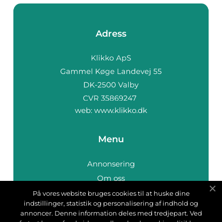
Adress
web:
www.klikko.dk
Menu
Annonsering
Om oss
Cookies
På vores website bruges cookies til at huske dine
indstillinger, statistik og personalisering af indhold og
Kontakta oss
annoncer. Denne information deles med tredjepart. Ved
Sitemap