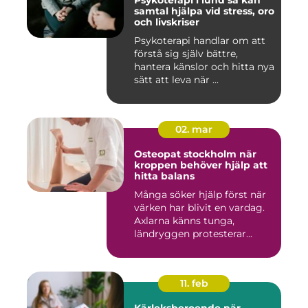
Psykoterapi i lund så kan
samtal hjälpa vid stress, oro
och livskriser
Psykoterapi handlar om att
förstå sig själv bättre,
hantera känslor och hitta nya
sätt att leva när ...
02. mar
Osteopat stockholm när
kroppen behöver hjälp att
hitta balans
Många söker hjälp först när
värken har blivit en vardag.
Axlarna känns tunga,
ländryggen protesterar...
11. feb