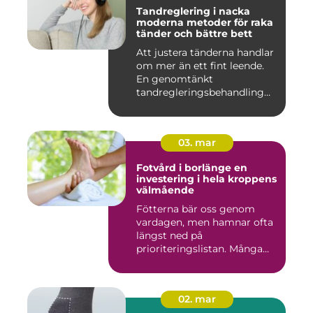
Tandreglering i nacka
moderna metoder för raka
tänder och bättre bett
Att justera tänderna handlar
om mer än ett fint leende.
En genomtänkt
tandregleringsbehandling
kan g...
03. mar
Fotvård i borlänge en
investering i hela kroppens
välmående
Fötterna bär oss genom
vardagen, men hamnar ofta
längst ned på
prioriteringslistan. Många
väntar med...
02. mar