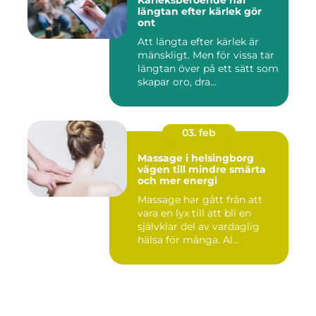
Kärleksberoende när
längtan efter kärlek gör
ont
Att längta efter kärlek är
mänskligt. Men för vissa tar
längtan över på ett sätt som
skapar oro, dra...
03. feb
Massage i helsingborg
vägen till mindre smärta
och mer energi
Massage har gått från att
vara en lyx till att bli en
självklar del av vardaglig
hälsa för många. Al...