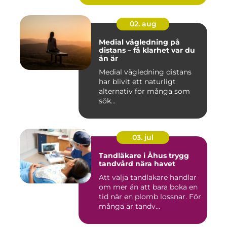
02. aug
Medial vägledning på
distans – få klarhet var du
än är
Medial vägledning distans
har blivit ett naturligt
alternativ för många som
sök...
03. jul
Tandläkare i Åhus trygg
tandvård nära havet
Att välja tandläkare handlar
om mer än att bara boka en
tid när en plomb lossnar. För
många är tandv...