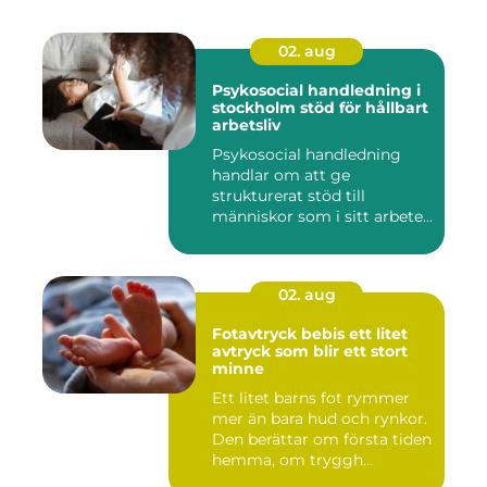
02. aug
Psykosocial handledning i
stockholm stöd för hållbart
arbetsliv
Psykosocial handledning
handlar om att ge
strukturerat stöd till
människor som i sitt arbete
möter a...
02. aug
Fotavtryck bebis ett litet
avtryck som blir ett stort
minne
Ett litet barns fot rymmer
mer än bara hud och rynkor.
Den berättar om första tiden
hemma, om tryggh...