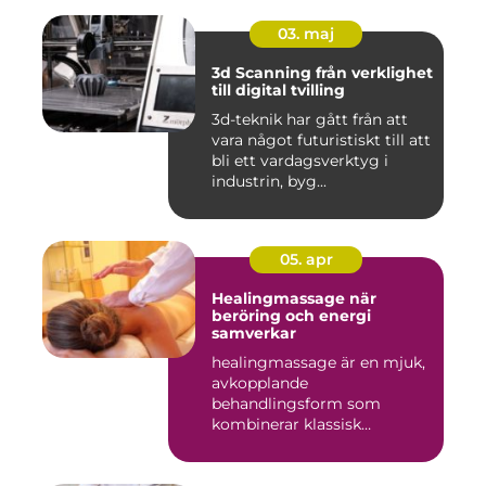
03. maj
3d Scanning från verklighet
till digital tvilling
3d-teknik har gått från att
vara något futuristiskt till att
bli ett vardagsverktyg i
industrin, byg...
05. apr
Healingmassage när
beröring och energi
samverkar
healingmassage är en mjuk,
avkopplande
behandlingsform som
kombinerar klassisk
massage med energibas...