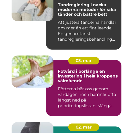
Tandreglering i nacka
moderna metoder för raka
tänder och bättre bett
Att justera tänderna handlar
om mer än ett fint leende.
En genomtänkt
tandregleringsbehandling
kan g...
03. mar
Fotvård i borlänge en
investering i hela kroppens
välmående
Fötterna bär oss genom
vardagen, men hamnar ofta
längst ned på
prioriteringslistan. Många
väntar med...
02. mar