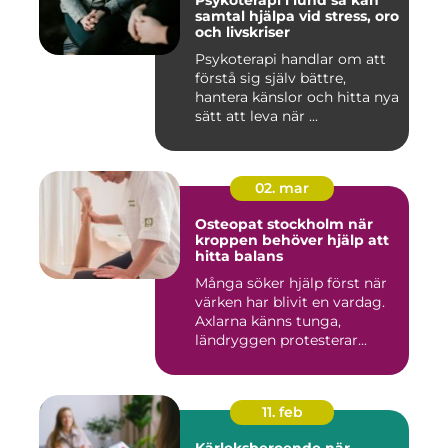
Psykoterapi i lund så kan
samtal hjälpa vid stress, oro
och livskriser
Psykoterapi handlar om att
förstå sig själv bättre,
hantera känslor och hitta nya
sätt att leva när ...
02. mar
Osteopat stockholm när
kroppen behöver hjälp att
hitta balans
Många söker hjälp först när
värken har blivit en vardag.
Axlarna känns tunga,
ländryggen protesterar...
11. feb