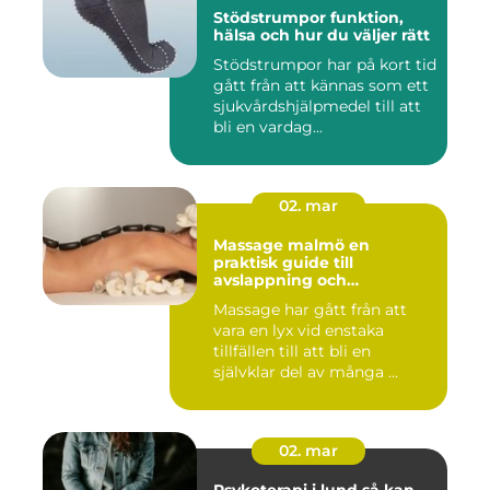
Stödstrumpor funktion,
hälsa och hur du väljer rätt
Stödstrumpor har på kort tid
gått från att kännas som ett
sjukvårdshjälpmedel till att
bli en vardag...
02. mar
Massage malmö en
praktisk guide till
avslappning och
återhämtning
Massage har gått från att
vara en lyx vid enstaka
tillfällen till att bli en
självklar del av många ...
02. mar