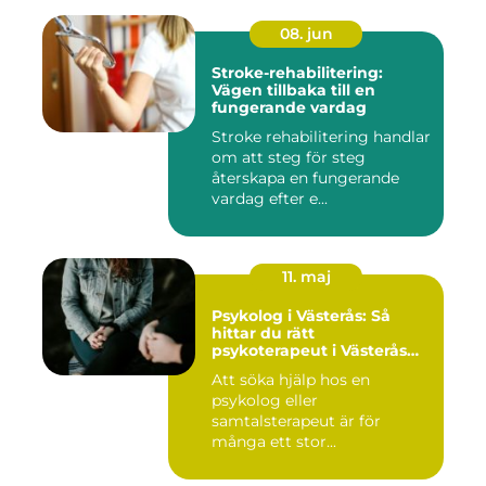
08. jun
Stroke-rehabilitering:
Vägen tillbaka till en
fungerande vardag
Stroke rehabilitering handlar
om att steg för steg
återskapa en fungerande
vardag efter e...
11. maj
Psykolog i Västerås: Så
hittar du rätt
psykoterapeut i Västerås
när livet skaver
Att söka hjälp hos en
psykolog eller
samtalsterapeut är för
många ett stor...