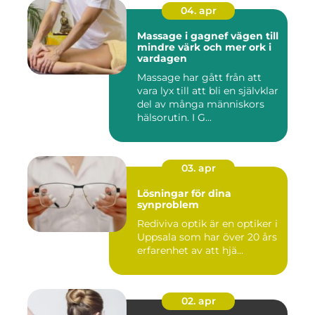
04. apr
Massage i gagnef vägen till
mindre värk och mer ork i
vardagen
Massage har gått från att
vara lyx till att bli en självklar
del av många människors
hälsorutin. I G...
03. apr
Lösningar för dina
synproblem
Rediviva optik är en optiker i
Uppsala som har över 20 års
erfarenhet av att hjä...
02. apr