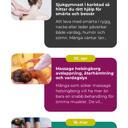
Sjukgymnast i karlstad så
hittar du rätt hjälp för
smärta och besvär
Att leva med smärta i rygg,
nacke eller leder påverkar
både vardag, humör och
sömn. Många väntar län...
02. apr
Massage helsingborg
avslappning, återhämtning
och vardagslyx
Många som söker massage
helsingborg vill ha mer än
bara en snabb behandling för
ömma muskler. De vil...
18. mar