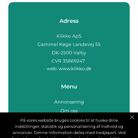
Adress
web:
www.klikko.dk
Menu
Annonsering
Om oss
Cookies
På vores website bruges cookies til at huske dine
indstillinger, statistik og personalisering af indhold og
Kontakta oss
annoncer. Denne information deles med tredjepart. Ved
Sitemap