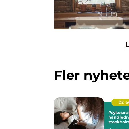
L
Fler nyhet
02. 
Psykosoci
handledni
stockholm stöd f
hållbart a