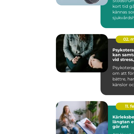
Stödstrum
kort tid gå
kännas so
sjukvårds
till att bli
02. 
Psykoterapi
kan samta
vid stress
livskriser
Psykotera
om att för
bättre, ha
känslor oc
sätt att lev
11. f
Kärleksber
längtan e
gör ont