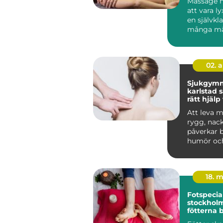
Massage h
att vara lyx
en självkla
många mä
hälsorutin. 
02. 
Sjukgymn
karlstad så hittar du
rätt hjälp
och besvä
Att leva 
rygg, nack
påverkar 
humör oc
Många vänt
18. 
Fotspecial
stockholm n
fötterna 
profession