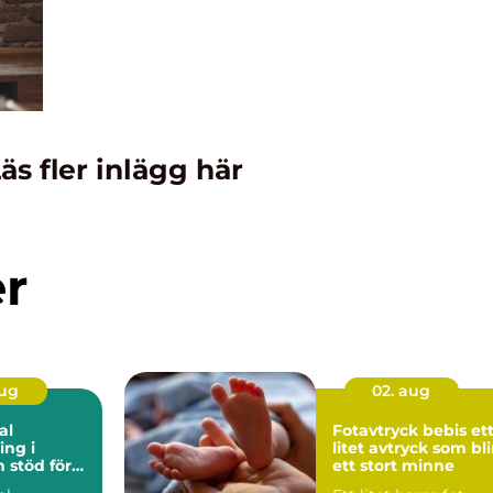
äs fler inlägg här
er
aug
02. aug
al
Fotavtryck bebis ett
ng i
litet avtryck som bli
ör
ett stort minne
rbetsliv