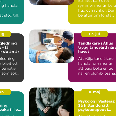
al
Ett litet barns fot
ng handlar
rymmer mer än bara
hud och rynkor. Den
t stöd till
berättar om första
 som i sitt
tiden hemma, om
er a...
tryggh...
aug
03. jul
ägledning
Tandläkare i Åhus
 – få
trygg tandvård när
ar du än är
havet
gledning
Att välja tandläkare
 blivit ett
handlar om mer än
alternativ
att bara boka en tid
 som sök...
när en plomb lossnar
För många är tandv..
jun
11. maj
Psykolog i Västerås:
ring:
Så hittar du rätt
baka till en
psykoterapeut i
de vardag
Västerås när livet