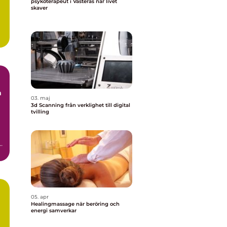
psykoterapeut i Västerås när livet
skaver
a
03. maj
3d Scanning från verklighet till digital
tvilling
.
.
05. apr
Healingmassage när beröring och
energi samverkar