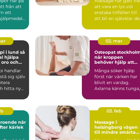
por har på
Massage har gått frå
tt från att
att vara en lyx vid
m ett
enstaka tillfällen till
hjälpmedel
att bli en självklar de
 en vardag...
av många ...
mar
02. mar
 i lund så
Osteopat stockhol
l hjälpa
när kroppen
, oro och
behöver hjälp att
hitta balans
pi handlar
Många söker hjälp
stå sig själv
först när värken har
ntera
blivit en vardag.
h hitta nya
Axlarna känns tunga,
a när ...
ländryggen
protesterar...
eb
03. feb
oende när
Massage i
fter kärlek
helsingborg vägen
till mindre smärta
och mer energi