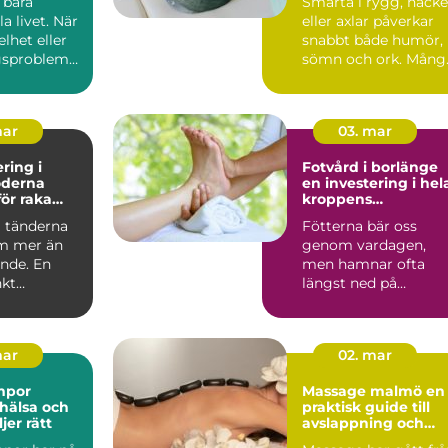
 bära
Smärta i rygg, nacke
 livet. När
eller axlar påverkar
elhet eller
snabbt både humör,
gsproblem
sömn och ork. Mång
erkas allt...
biter ihop länge, t...
mar
03. mar
ring i
Fotvård i borlänge
en investering i hel
ör raka
kroppens
h bättre
välmående
a tänderna
Fötterna bär oss
m mer än
genom vardagen,
ende. En
men hamnar ofta
kt
längst ned på
ringsbehan
prioriteringslistan.
...
Många väntar med...
mar
02. mar
mpor
Massage malmö en
 hälsa och
praktisk guide till
jer rätt
avslappning och
återhämtning