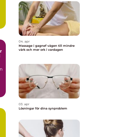
04. apr
Massage i gagnef vägen till mindre
värk och mer ork i vardagen
i
en
03. apr
Lösningar för dina synproblem