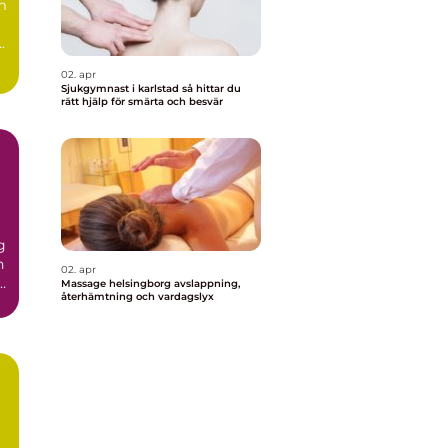
m
.
02. apr
Sjukgymnast i karlstad så hittar du
rätt hjälp för smärta och besvär
g
n
02. apr
r
Massage helsingborg avslappning,
återhämtning och vardagslyx