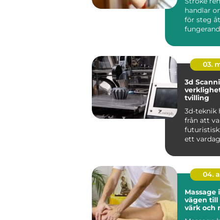
Stroke reh
handlar o
för steg å
fungerand
efter e...
03. 
3d Scanning 
verklighet 
tvilling
3d-teknik 
från att v
futuristiskt
ett vardag
industrin, 
04. 
Massage 
vägen til
värk och 
vardagen