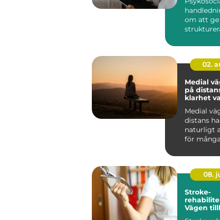
Psykosoci
handledni
om att ge
strukturera
människor
arbete möt
02. 
Medial v
på distans
klarhet v
Medial vä
distans har
naturligt 
för många
08. 
Stroke-
rehabilite
Vägen till
fungeran