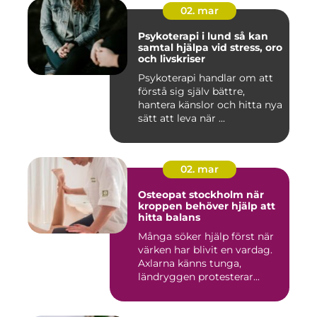
02. mar
Psykoterapi i lund så kan
samtal hjälpa vid stress, oro
och livskriser
Psykoterapi handlar om att
förstå sig själv bättre,
hantera känslor och hitta nya
sätt att leva när ...
02. mar
Osteopat stockholm när
kroppen behöver hjälp att
hitta balans
Många söker hjälp först när
värken har blivit en vardag.
Axlarna känns tunga,
ländryggen protesterar...