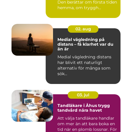
Den berättar om första tiden
hemma, om tryggh...
02. aug
Medial vägledning på
distans – få klarhet var du
än är
Medial vägledning distans
har blivit ett naturligt
alternativ för många som
sök...
03. jul
Tandläkare i Åhus trygg
tandvård nära havet
Att välja tandläkare handlar
om mer än att bara boka en
tid när en plomb lossnar. För