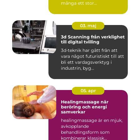
många ett stor...
03. maj
3d Scanning från verklighet
till digital tvilling
3d-teknik har gått från att
vara något futuristiskt till att
bli ett vardagsverktyg i
industrin, byg...
05. apr
Healingmassage när
beröring och energi
samverkar
healingmassage är en mjuk,
avkopplande
behandlingsform som
kombinerar klassisk