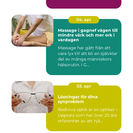
massage med energibas...
04. apr
Massage i gagnef vägen till
mindre värk och mer ork i
vardagen
Massage har gått från att
vara lyx till att bli en självklar
del av många människors
hälsorutin. I G...
03. apr
Lösningar för dina
synproblem
Rediviva optik är en optiker i
Uppsala som har över 20 års
erfarenhet av att hjä...