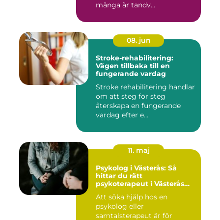
många är tandv...
08. jun
Stroke-rehabilitering:
Vägen tillbaka till en
fungerande vardag
Stroke rehabilitering handlar
om att steg för steg
återskapa en fungerande
vardag efter e...
11. maj
Psykolog i Västerås: Så
hittar du rätt
psykoterapeut i Västerås
när livet skaver
Att söka hjälp hos en
psykolog eller
samtalsterapeut är för