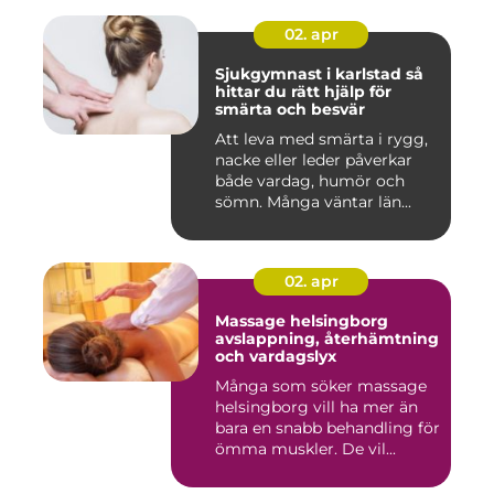
02. apr
Sjukgymnast i karlstad så
hittar du rätt hjälp för
smärta och besvär
Att leva med smärta i rygg,
nacke eller leder påverkar
både vardag, humör och
sömn. Många väntar län...
02. apr
Massage helsingborg
avslappning, återhämtning
och vardagslyx
Många som söker massage
helsingborg vill ha mer än
bara en snabb behandling för
ömma muskler. De vil...