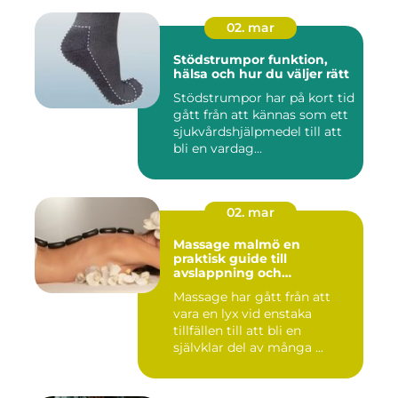
02. mar
Stödstrumpor funktion,
hälsa och hur du väljer rätt
Stödstrumpor har på kort tid
gått från att kännas som ett
sjukvårdshjälpmedel till att
bli en vardag...
02. mar
Massage malmö en
praktisk guide till
avslappning och
återhämtning
Massage har gått från att
vara en lyx vid enstaka
tillfällen till att bli en
självklar del av många ...