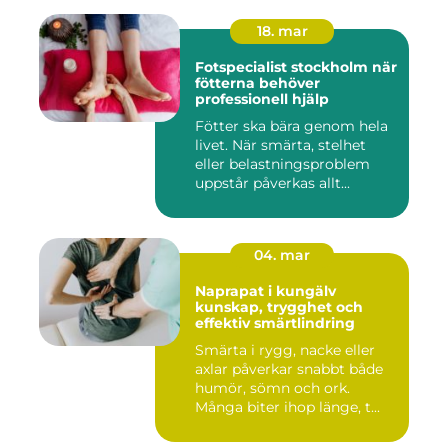
18. mar
Fotspecialist stockholm när
fötterna behöver
professionell hjälp
Fötter ska bära genom hela
livet. När smärta, stelhet
eller belastningsproblem
uppstår påverkas allt...
04. mar
Naprapat i kungälv
kunskap, trygghet och
effektiv smärtlindring
Smärta i rygg, nacke eller
axlar påverkar snabbt både
humör, sömn och ork.
Många biter ihop länge, t...