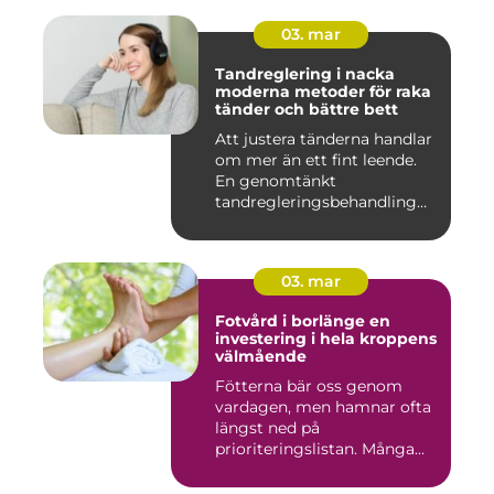
03. mar
Tandreglering i nacka
moderna metoder för raka
tänder och bättre bett
Att justera tänderna handlar
om mer än ett fint leende.
En genomtänkt
tandregleringsbehandling
kan g...
03. mar
Fotvård i borlänge en
investering i hela kroppens
välmående
Fötterna bär oss genom
vardagen, men hamnar ofta
längst ned på
prioriteringslistan. Många
väntar med...