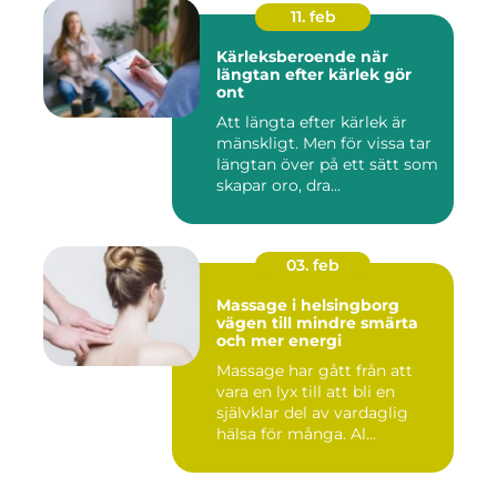
11. feb
Kärleksberoende när
längtan efter kärlek gör
ont
Att längta efter kärlek är
mänskligt. Men för vissa tar
längtan över på ett sätt som
skapar oro, dra...
03. feb
Massage i helsingborg
vägen till mindre smärta
och mer energi
Massage har gått från att
vara en lyx till att bli en
självklar del av vardaglig
hälsa för många. Al...