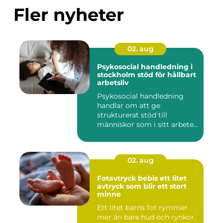
Fler nyheter
02. aug
Psykosocial handledning i
stockholm stöd för hållbart
arbetsliv
Psykosocial handledning
handlar om att ge
strukturerat stöd till
människor som i sitt arbete
möter a...
02. aug
Fotavtryck bebis ett litet
avtryck som blir ett stort
minne
Ett litet barns fot rymmer
mer än bara hud och rynkor.