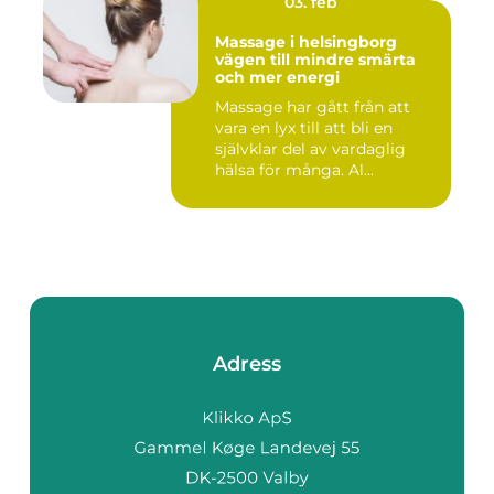
03. feb
Massage i helsingborg
vägen till mindre smärta
och mer energi
Massage har gått från att
vara en lyx till att bli en
självklar del av vardaglig
hälsa för många. Al...
Adress