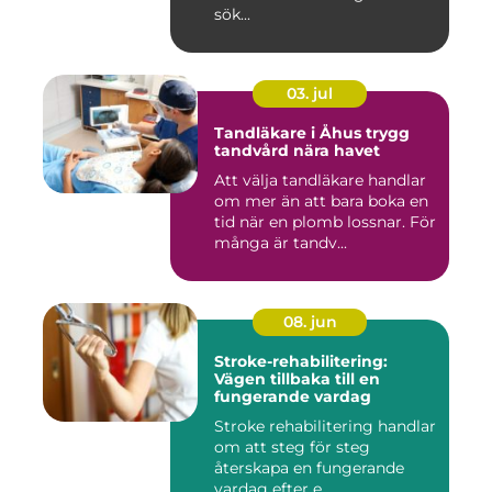
sök...
03. jul
Tandläkare i Åhus trygg
tandvård nära havet
Att välja tandläkare handlar
om mer än att bara boka en
tid när en plomb lossnar. För
många är tandv...
08. jun
Stroke-rehabilitering:
Vägen tillbaka till en
fungerande vardag
Stroke rehabilitering handlar
om att steg för steg
återskapa en fungerande
vardag efter e...