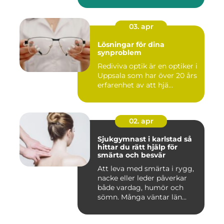
03. apr
Lösningar för dina
synproblem
Rediviva optik är en optiker i
Uppsala som har över 20 års
erfarenhet av att hjä...
02. apr
Sjukgymnast i karlstad så
hittar du rätt hjälp för
smärta och besvär
Att leva med smärta i rygg,
nacke eller leder påverkar
både vardag, humör och
sömn. Många väntar län...