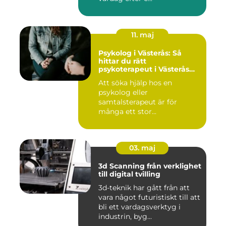
11. maj
Psykolog i Västerås: Så
hittar du rätt
psykoterapeut i Västerås
när livet skaver
Att söka hjälp hos en
psykolog eller
samtalsterapeut är för
många ett stor...
03. maj
3d Scanning från verklighet
till digital tvilling
3d-teknik har gått från att
vara något futuristiskt till att
bli ett vardagsverktyg i
industrin, byg...