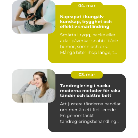
04. mar
Naprapat i kungälv
kunskap, trygghet och
effektiv smärtlindring
Smärta i rygg, nacke eller
axlar påverkar snabbt både
humör, sömn och ork.
Många biter ihop länge, t...
03. mar
Tandreglering i nacka
moderna metoder för raka
tänder och bättre bett
Att justera tänderna handlar
om mer än ett fint leende.
En genomtänkt
tandregleringsbehandling
kan g...