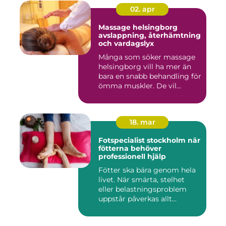
02. apr
Massage helsingborg
avslappning, återhämtning
och vardagslyx
Många som söker massage
helsingborg vill ha mer än
bara en snabb behandling för
ömma muskler. De vil...
18. mar
Fotspecialist stockholm när
fötterna behöver
professionell hjälp
Fötter ska bära genom hela
livet. När smärta, stelhet
eller belastningsproblem
uppstår påverkas allt...