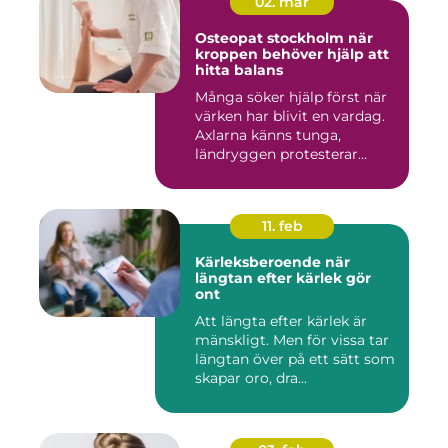
02. mar
Osteopat stockholm när
kroppen behöver hjälp att
hitta balans
Många söker hjälp först när
värken har blivit en vardag.
Axlarna känns tunga,
ländryggen protesterar...
11. feb
Kärleksberoende när
längtan efter kärlek gör
ont
Att längta efter kärlek är
mänskligt. Men för vissa tar
längtan över på ett sätt som
skapar oro, dra...