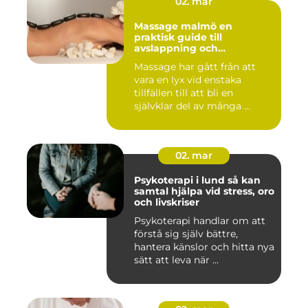
02. mar
Massage malmö en
praktisk guide till
avslappning och
återhämtning
Massage har gått från att
vara en lyx vid enstaka
tillfällen till att bli en
självklar del av många ...
02. mar
Psykoterapi i lund så kan
samtal hjälpa vid stress, oro
och livskriser
Psykoterapi handlar om att
förstå sig själv bättre,
hantera känslor och hitta nya
sätt att leva när ...