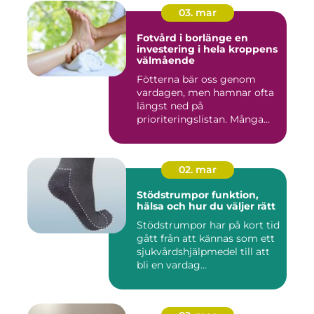
03. mar
Fotvård i borlänge en
investering i hela kroppens
välmående
Fötterna bär oss genom
vardagen, men hamnar ofta
längst ned på
prioriteringslistan. Många
väntar med...
02. mar
Stödstrumpor funktion,
hälsa och hur du väljer rätt
Stödstrumpor har på kort tid
gått från att kännas som ett
sjukvårdshjälpmedel till att
bli en vardag...