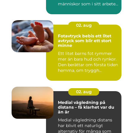
människor som i sitt arbete
möter a...
02. aug
Fotavtryck bebis ett litet
avtryck som blir ett stort
minne
Ett litet barns fot rymmer
mer än bara hud och rynkor.
Den berättar om första tiden
hemma, om tryggh...
02. aug
Medial vägledning på
distans – få klarhet var du
än är
Medial vägledning distans
har blivit ett naturligt
alternativ för många som