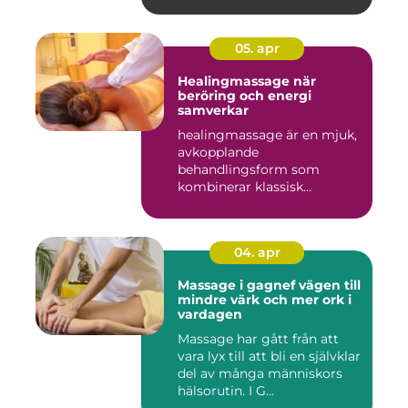
05. apr
Healingmassage när
beröring och energi
samverkar
healingmassage är en mjuk,
avkopplande
behandlingsform som
kombinerar klassisk
massage med energibas...
04. apr
Massage i gagnef vägen till
mindre värk och mer ork i
vardagen
Massage har gått från att
vara lyx till att bli en självklar
del av många människors
hälsorutin. I G...