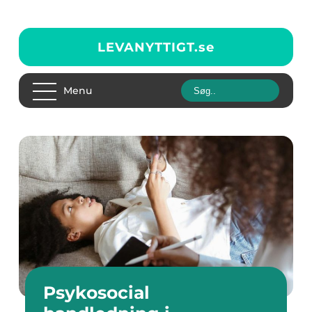
LEVANYTTIGT.
se
Menu
Psykosocial