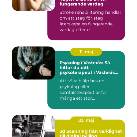
fungerande vardag
Stroke rehabilitering handlar
om att steg för steg
återskapa en fungerande
vardag efter e...
11. maj
Psykolog i Västerås: Så
hittar du rätt
psykoterapeut i Västerås
när livet skaver
Att söka hjälp hos en
psykolog eller
samtalsterapeut är för
många ett stor...
03. maj
3d Scanning från verklighet
till digital tvilling