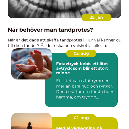
25. jan
När behöver man tandprotes?
När är det dags att skaffa tandprotes? Hur väl känner du
till dina tänder? Är de friska och välskötta, eller h...
02. aug
Fotavtryck bebis ett litet
avtryck som blir ett stort
minne
Ett litet barns fot rymmer
mer än bara hud och rynkor.
Den berättar om första tiden
hemma, om tryggh...
02. aug
Medial vägledning på