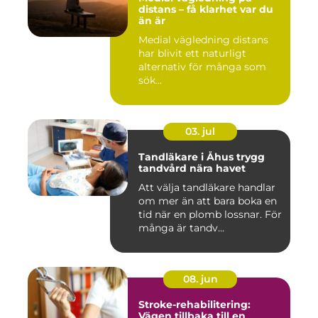
distans – få klarhet var du
än är
Medial vägledning distans
har blivit ett naturligt
alternativ för många som
sök...
03. jul
Tandläkare i Åhus trygg
tandvård nära havet
Att välja tandläkare handlar
om mer än att bara boka en
tid när en plomb lossnar. För
många är tandv...
08. jun
Stroke-rehabilitering:
Vägen tillbaka till en