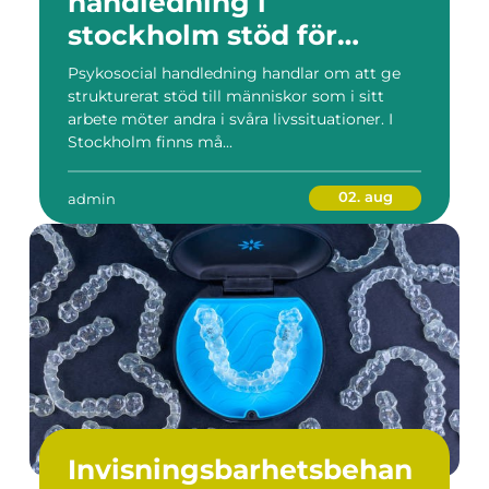
handledning i
stockholm stöd för
hållbart arbetsliv
Psykosocial handledning handlar om att ge
strukturerat stöd till människor som i sitt
arbete möter andra i svåra livssituationer. I
Stockholm finns må...
02. aug
admin
Invisningsbarhetsbehan