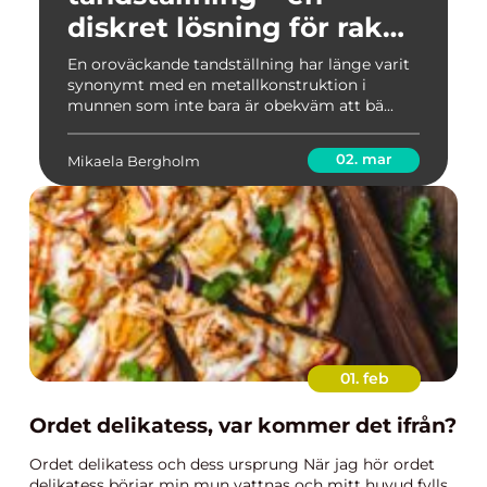
diskret lösning för raka
tänder
En oroväckande tandställning har länge varit
synonymt med en metallkonstruktion i
munnen som inte bara är obekväm att bä...
02. mar
Mikaela Bergholm
01. feb
Ordet delikatess, var kommer det ifrån?
Ordet delikatess och dess ursprung När jag hör ordet
delikatess börjar min mun vattnas och mitt huvud fylls