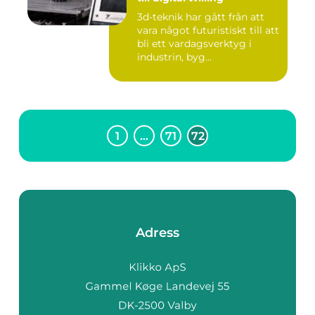
3d-teknik har gått från att
vara något futuristiskt till att
bli ett vardagsverktyg i
industrin, byg...
1
…
71
72
Adress